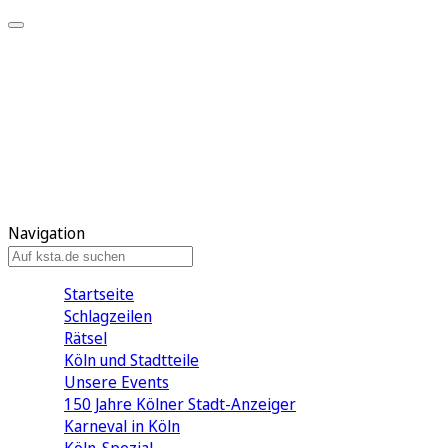
Mein KStA
Meine Artikel
Meine Region
Meine Newsletter
Mein KStA PLUS
Mein E-Paper
Navigation
Startseite
Schlagzeilen
Rätsel
Köln und Stadtteile
Unsere Events
150 Jahre Kölner Stadt-Anzeiger
Karneval in Köln