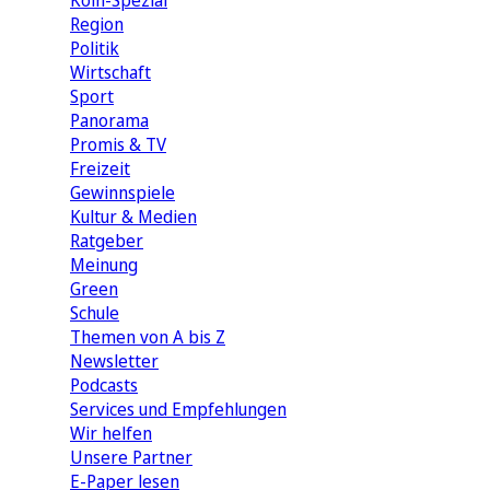
Köln-Spezial
Region
Politik
Wirtschaft
Sport
Panorama
Promis & TV
Freizeit
Gewinnspiele
Kultur & Medien
Ratgeber
Meinung
Green
Schule
Themen von A bis Z
Newsletter
Podcasts
Services und Empfehlungen
Wir helfen
Unsere Partner
E-Paper lesen