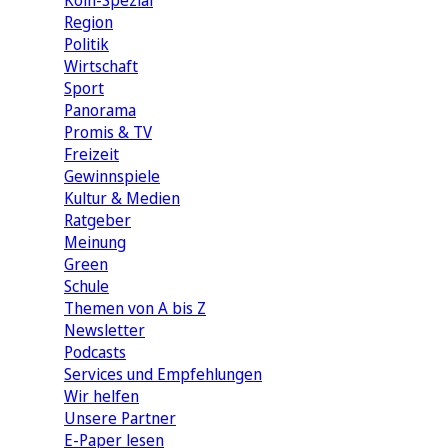
Köln-Spezial
Region
Politik
Wirtschaft
Sport
Panorama
Promis & TV
Freizeit
Gewinnspiele
Kultur & Medien
Ratgeber
Meinung
Green
Schule
Themen von A bis Z
Newsletter
Podcasts
Services und Empfehlungen
Wir helfen
Unsere Partner
E-Paper lesen