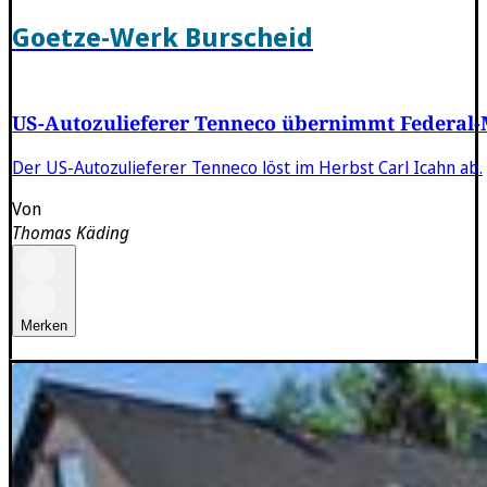
Goetze-Werk Burscheid
US-Autozulieferer Tenneco übernimmt Federal
Der US-Autozulieferer Tenneco löst im Herbst Carl Icahn ab.
Von
Thomas Käding
Merken