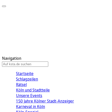
Mein KStA
Meine Artikel
Meine Region
Meine Newsletter
Mein KStA PLUS
Mein E-Paper
Navigation
Startseite
Schlagzeilen
Rätsel
Köln und Stadtteile
Unsere Events
150 Jahre Kölner Stadt-Anzeiger
Karneval in Köln