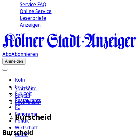
Service FAQ
Online Service
Leserbriefe
Anzeigen
Abo
Abonnieren
Anmelden
Köln
Region
Startseite
Freizeit
Region
Restaurants
Leverkusen
FC
Panorama
Burscheid
Politik
Wirtschaft
Burscheid
Kultur