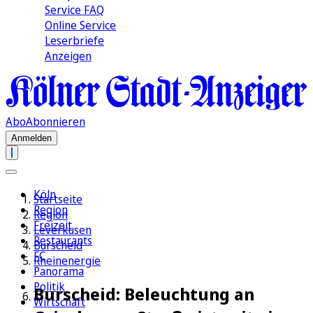
Service FAQ
Online Service
Leserbriefe
Anzeigen
Abo
Abonnieren
Anmelden
Köln
Startseite
Region
Region
Freizeit
Leverkusen
Restaurants
Burscheid
FC
Rheinenergie
Panorama
Politik
Burscheid: Beleuchtung an
Wirtschaft