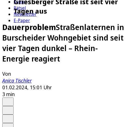
Griesberger Straße ist seit vier
Kultur
Rätsel
Tagen aus
Newsletter
E-Paper
Dauerproblem
Straßenlaternen in
Burscheider Wohngebiet sind seit
vier Tagen dunkel – Rhein-
Energie reagiert
Von
Anica Tischler
01.02.2024, 15:01 Uhr
3 min
Auf Google bevorzugen
Anhören
Schrift
Merken