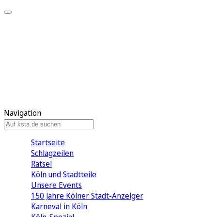
Mein KStA
Meine Artikel
Meine Region
Meine Newsletter
Mein KStA PLUS
Mein E-Paper
Navigation
Startseite
Schlagzeilen
Rätsel
Köln und Stadtteile
Unsere Events
150 Jahre Kölner Stadt-Anzeiger
Karneval in Köln