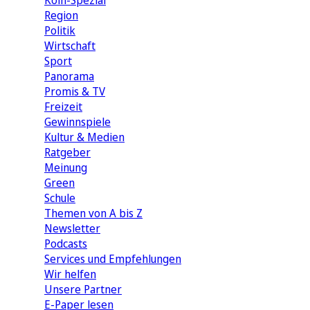
Köln-Spezial
Region
Politik
Wirtschaft
Sport
Panorama
Promis & TV
Freizeit
Gewinnspiele
Kultur & Medien
Ratgeber
Meinung
Green
Schule
Themen von A bis Z
Newsletter
Podcasts
Services und Empfehlungen
Wir helfen
Unsere Partner
E-Paper lesen