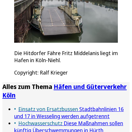
Die Hitdorfer Fähre Fritz Middelanis liegt im
Hafen in Köln-Niehl.
Copyright: Ralf Krieger
Alles zum Thema
Häfen und Güterverkehr
Köln
Einsatz von Ersatzbussen
Stadtbahnlinien 16
und 17 in Wesseling werden aufgetrennt
Hochwasserschutz
Diese Maßnahmen sollen
künftig Überschwemmungen in Hürth