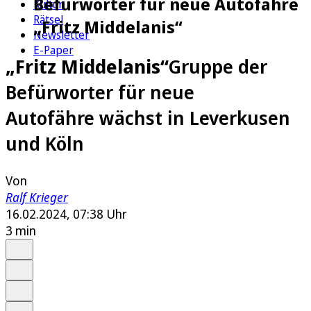
Befürworter für neue Autofähre
Kultur
Rätsel
„Fritz Middelanis“
Newsletter
E-Paper
„Fritz Middelanis“
Gruppe der
Befürworter für neue
Autofähre wächst in Leverkusen
und Köln
Von
Ralf Krieger
16.02.2024, 07:38 Uhr
3 min
Auf Google bevorzugen
Anhören
Schrift
Merken