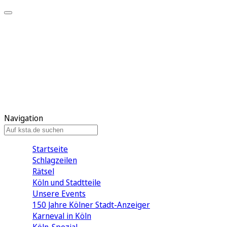
Mein KStA
Meine Artikel
Meine Region
Meine Newsletter
Mein KStA PLUS
Mein E-Paper
Navigation
Startseite
Schlagzeilen
Rätsel
Köln und Stadtteile
Unsere Events
150 Jahre Kölner Stadt-Anzeiger
Karneval in Köln