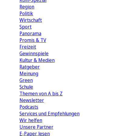
Köln-Spezial
Region
Politik
Wirtschaft
Sport
Panorama
Promis & TV
Freizeit
Gewinnspiele
Kultur & Medien
Ratgeber
Meinung
Green
Schule
Themen von A bis Z
Newsletter
Podcasts
Services und Empfehlungen
Wir helfen
Unsere Partner
E-Paper lesen