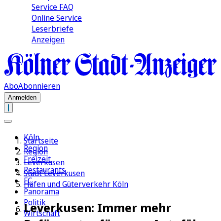
Service FAQ
Online Service
Leserbriefe
Anzeigen
Abo
Abonnieren
Anmelden
Köln
Startseite
Region
Region
Freizeit
Leverkusen
Restaurants
Stadt Leverkusen
FC
Häfen und Güterverkehr Köln
Panorama
Politik
Leverkusen: Immer mehr
Wirtschaft