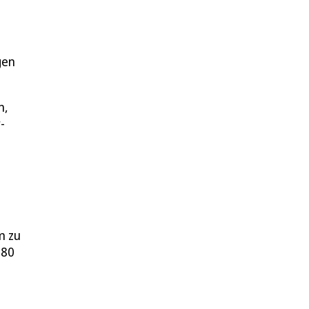
gen
n,
-
m zu
280