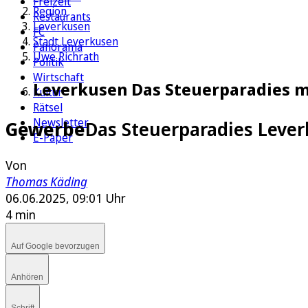
Freizeit
Region
Restaurants
Leverkusen
FC
Stadt Leverkusen
Panorama
Uwe Richrath
Politik
Wirtschaft
Leverkusen Das Steuerparadies m
Kultur
Rätsel
Newsletter
Gewerbe
Das Steuerparadies Leve
E-Paper
Von
Thomas Käding
06.06.2025, 09:01 Uhr
4 min
Auf Google bevorzugen
Anhören