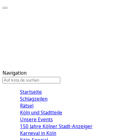
Mein KStA
Meine Artikel
Meine Region
Meine Newsletter
Mein KStA PLUS
Mein E-Paper
Navigation
Startseite
Schlagzeilen
Rätsel
Köln und Stadtteile
Unsere Events
150 Jahre Kölner Stadt-Anzeiger
Karneval in Köln