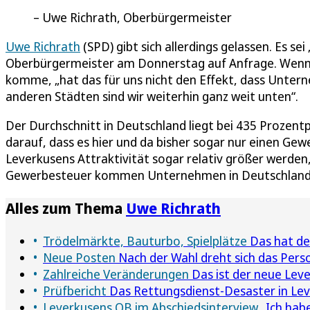
Uwe Richrath, Oberbürgermeister
Uwe Richrath
(SPD) gibt sich allerdings gelassen. Es se
Oberbürgermeister am Donnerstag auf Anfrage. Wenn
komme, „hat das für uns nicht den Effekt, dass Unter
anderen Städten sind wir weiterhin ganz weit unten“.
Der Durchschnitt in Deutschland liegt bei 435 Prozent
darauf, dass es hier und da bisher sogar nur einen G
Leverkusens Attraktivität sogar relativ größer werden, 
Gewerbesteuer kommen Unternehmen in Deutschland 
Alles zum Thema
Uwe Richrath
Trödelmärkte, Bauturbo, Spielplätze
Das hat de
Neue Posten
Nach der Wahl dreht sich das Perso
Zahlreiche Veränderungen
Das ist der neue Lev
Prüfbericht
Das Rettungsdienst-Desaster in Lev
Leverkusens OB im Abschiedsinterview
„Ich habe