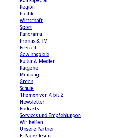
Köln-Spezial
Region
Politik
Wirtschaft
Sport
Panorama
Promis & TV
Freizeit
Gewinnspiele
Kultur & Medien
Ratgeber
Meinung
Green
Schule
Themen von A bis Z
Newsletter
Podcasts
Services und Empfehlungen
Wir helfen
Unsere Partner
E-Paper lesen