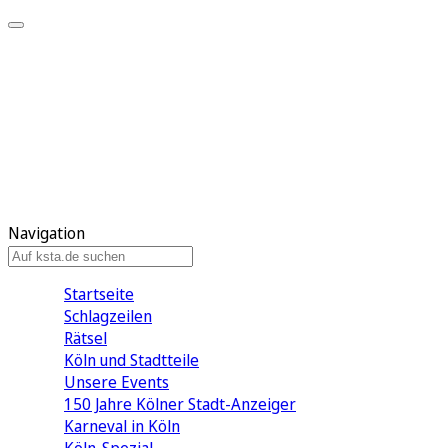
Mein KStA
Meine Artikel
Meine Region
Meine Newsletter
Mein KStA PLUS
Mein E-Paper
Navigation
Startseite
Schlagzeilen
Rätsel
Köln und Stadtteile
Unsere Events
150 Jahre Kölner Stadt-Anzeiger
Karneval in Köln