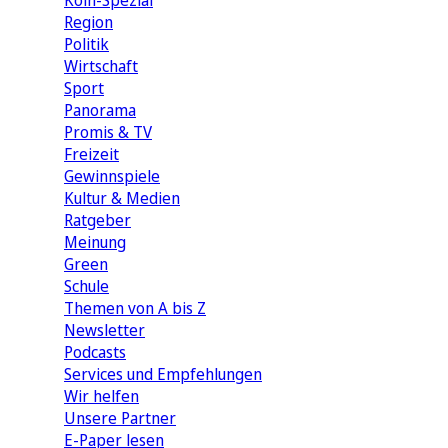
Köln-Spezial
Region
Politik
Wirtschaft
Sport
Panorama
Promis & TV
Freizeit
Gewinnspiele
Kultur & Medien
Ratgeber
Meinung
Green
Schule
Themen von A bis Z
Newsletter
Podcasts
Services und Empfehlungen
Wir helfen
Unsere Partner
E-Paper lesen