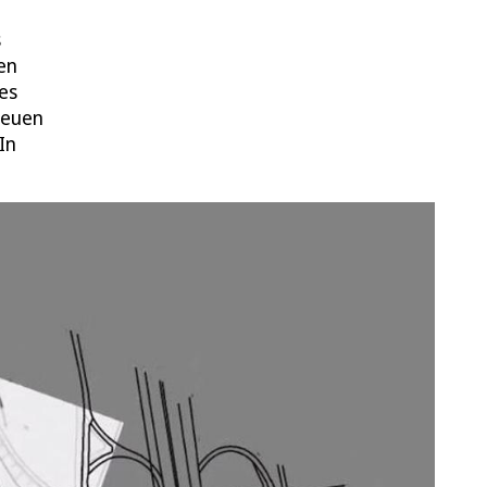
s
gen
es
neuen
In