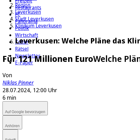
Freizeit
Region
Restaurants
Leverkusen
FC
Stadt Leverkusen
Panorama
Klinikum Leverkusen
Politik
Wirtschaft
Leverkusen: Welche Pläne das Kli
Kultur
Rätsel
Newsletter
Für 121 Millionen Euro
Welche Plän
E-Paper
Von
Niklas Pinner
28.07.2024, 12:00 Uhr
6 min
Auf Google bevorzugen
Anhören