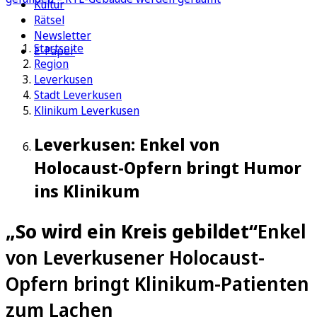
Kultur
Rätsel
Newsletter
Startseite
E-Paper
Region
Leverkusen
Stadt Leverkusen
Klinikum Leverkusen
Leverkusen: Enkel von
Holocaust-Opfern bringt Humor
ins Klinikum
„So wird ein Kreis gebildet“
Enkel
von Leverkusener Holocaust-
Opfern bringt Klinikum-Patienten
zum Lachen