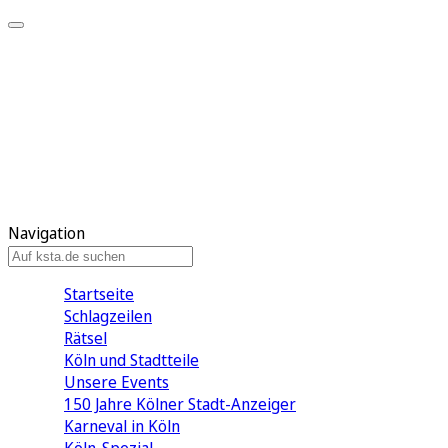
Mein KStA
Meine Artikel
Meine Region
Meine Newsletter
Mein KStA PLUS
Mein E-Paper
Navigation
Startseite
Schlagzeilen
Rätsel
Köln und Stadtteile
Unsere Events
150 Jahre Kölner Stadt-Anzeiger
Karneval in Köln