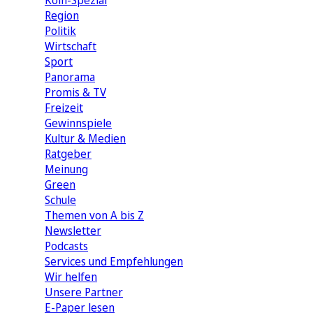
Köln-Spezial
Region
Politik
Wirtschaft
Sport
Panorama
Promis & TV
Freizeit
Gewinnspiele
Kultur & Medien
Ratgeber
Meinung
Green
Schule
Themen von A bis Z
Newsletter
Podcasts
Services und Empfehlungen
Wir helfen
Unsere Partner
E-Paper lesen