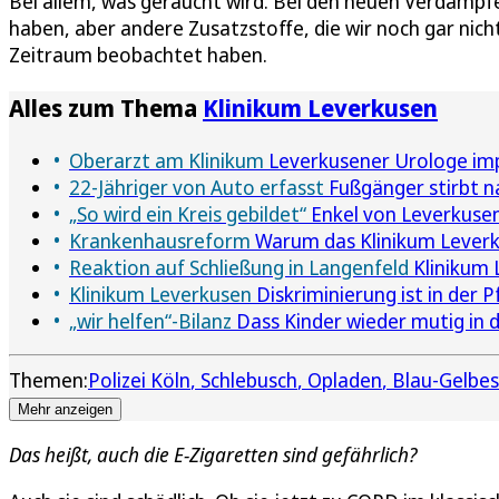
Bei allem, was geraucht wird. Bei den neuen Verdampfe
haben, aber andere Zusatzstoffe, die wir noch gar nich
Zeitraum beobachtet haben.
Alles zum Thema
Klinikum Leverkusen
Oberarzt am Klinikum
Leverkusener Urologe imp
22-Jähriger von Auto erfasst
Fußgänger stirbt n
„So wird ein Kreis gebildet“
Enkel von Leverkusen
Krankenhausreform
Warum das Klinikum Lever
Reaktion auf Schließung in Langenfeld
Klinikum 
Klinikum Leverkusen
Diskriminierung ist in der P
„wir helfen“-Bilanz
Dass Kinder wieder mutig in d
Themen:
Polizei Köln
Schlebusch
Opladen
Blau-Gelbes
Mehr anzeigen
Das heißt, auch die E-Zigaretten sind gefährlich?