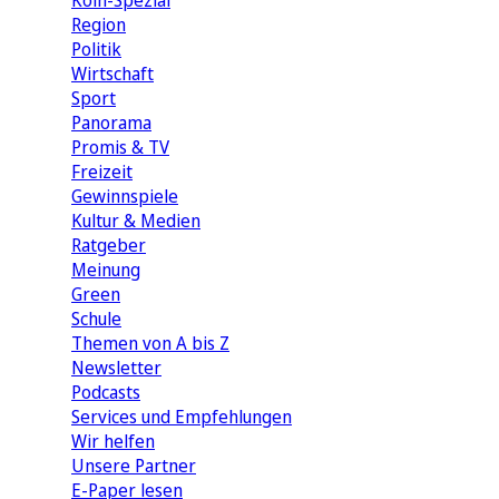
Köln-Spezial
Region
Politik
Wirtschaft
Sport
Panorama
Promis & TV
Freizeit
Gewinnspiele
Kultur & Medien
Ratgeber
Meinung
Green
Schule
Themen von A bis Z
Newsletter
Podcasts
Services und Empfehlungen
Wir helfen
Unsere Partner
E-Paper lesen