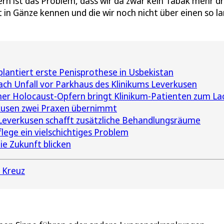
rn ist das Problem, dass wir da zwar kein Tabak mehr dr
t in Gänze kennen und die wir noch nicht über einen so l
lantiert erste Penisprothese in Usbekistan
ach Unfall vor Parkhaus des Klinikums Leverkusen
er Holocaust-Opfern bringt Klinikum-Patienten zum La
kusen zwei Praxen übernimmt
Leverkusen schafft zusätzliche Behandlungsräume
flege ein vielschichtiges Problem
ie Zukunft blicken
 Kreuz