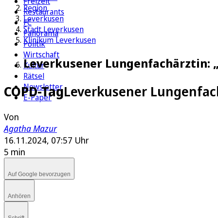
Freizeit
Region
Restaurants
Leverkusen
FC
Stadt Leverkusen
Panorama
Klinikum Leverkusen
Politik
Wirtschaft
Leverkusener Lungenfachärztin: 
Kultur
Rätsel
Newsletter
COPD-Tag
Leverkusener Lungenfach
E-Paper
Von
Agatha Mazur
16.11.2024, 07:57 Uhr
5 min
Auf Google bevorzugen
Anhören