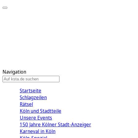
Mein KStA
Meine Artikel
Meine Region
Meine Newsletter
Mein KStA PLUS
Mein E-Paper
Navigation
Startseite
Schlagzeilen
Rätsel
Köln und Stadtteile
Unsere Events
150 Jahre Kölner Stadt-Anzeiger
Karneval in Köln