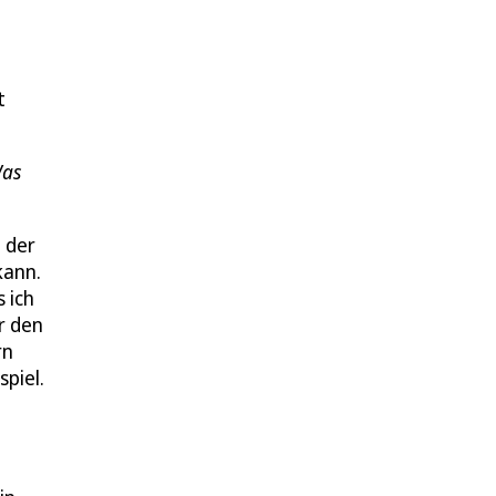
t
Was
n der
kann.
 ich
r den
rn
piel.