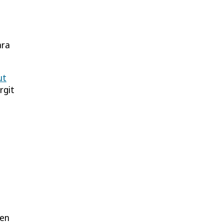
ara
ut
rgit
hen