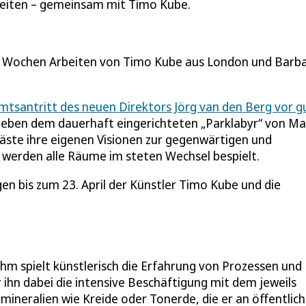
beiten – gemeinsam mit Timo Kube.
Wochen Arbeiten von Timo Kube aus London und Barb
mtsantritt des neuen Direktors Jörg van den Berg vor g
Neben dem dauerhaft eingerichteten „Parklabyr“ von Ma
äste ihre eigenen Visionen zur gegenwärtigen und
werden alle Räume im steten Wechsel bespielt.
gen bis zum 23. April der Künstler Timo Kube und die
hm spielt künstlerisch die Erfahrung von Prozessen und
 ihn dabei die intensive Beschäftigung mit dem jeweils
mineralien wie Kreide oder Tonerde, die er an öffentlic