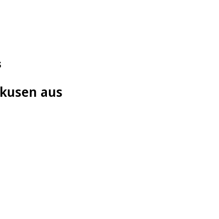
s
rkusen aus