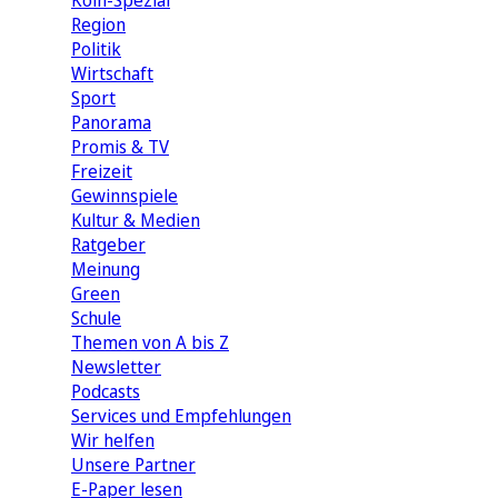
Köln-Spezial
Region
Politik
Wirtschaft
Sport
Panorama
Promis & TV
Freizeit
Gewinnspiele
Kultur & Medien
Ratgeber
Meinung
Green
Schule
Themen von A bis Z
Newsletter
Podcasts
Services und Empfehlungen
Wir helfen
Unsere Partner
E-Paper lesen