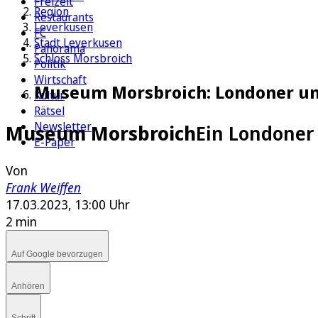
Freizeit
Region
Restaurants
Leverkusen
FC
Stadt Leverkusen
Panorama
Schloss Morsbroich
Politik
Wirtschaft
Museum Morsbroich: Londoner und
Kultur
Rätsel
Newsletter
Museum Morsbroich
Ein Londoner 
E-Paper
Von
Frank Weiffen
17.03.2023, 13:00 Uhr
2 min
Auf Google bevorzugen
Anhören