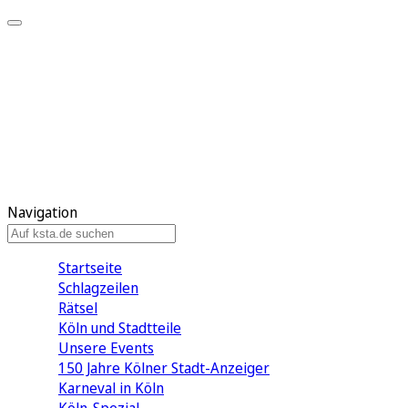
Mein KStA
Meine Artikel
Meine Region
Meine Newsletter
Mein KStA PLUS
Mein E-Paper
Navigation
Startseite
Schlagzeilen
Rätsel
Köln und Stadtteile
Unsere Events
150 Jahre Kölner Stadt-Anzeiger
Karneval in Köln