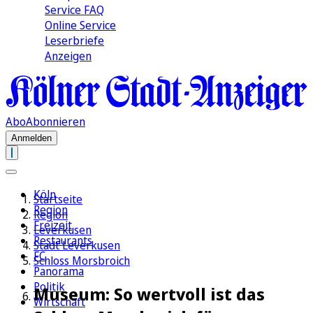
Service FAQ
Online Service
Leserbriefe
Anzeigen
Abo
Abonnieren
Anmelden
Köln
Startseite
Region
Region
Freizeit
Leverkusen
Restaurants
Stadt Leverkusen
FC
Schloss Morsbroich
Panorama
Politik
Museum: So wertvoll ist das
Wirtschaft