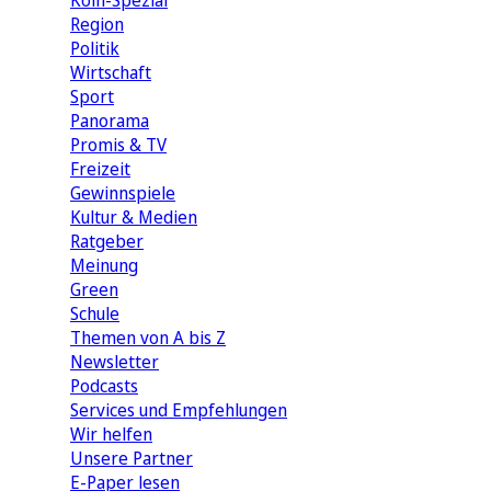
Köln-Spezial
Region
Politik
Wirtschaft
Sport
Panorama
Promis & TV
Freizeit
Gewinnspiele
Kultur & Medien
Ratgeber
Meinung
Green
Schule
Themen von A bis Z
Newsletter
Podcasts
Services und Empfehlungen
Wir helfen
Unsere Partner
E-Paper lesen