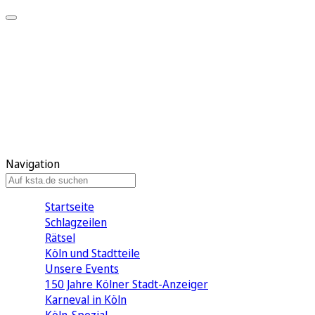
Mein KStA
Meine Artikel
Meine Region
Meine Newsletter
Mein KStA PLUS
Mein E-Paper
Navigation
Startseite
Schlagzeilen
Rätsel
Köln und Stadtteile
Unsere Events
150 Jahre Kölner Stadt-Anzeiger
Karneval in Köln