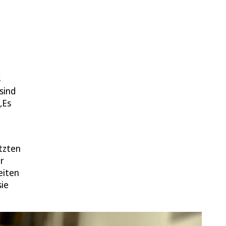
s
sind
„Es
tzten
r
eiten
sie