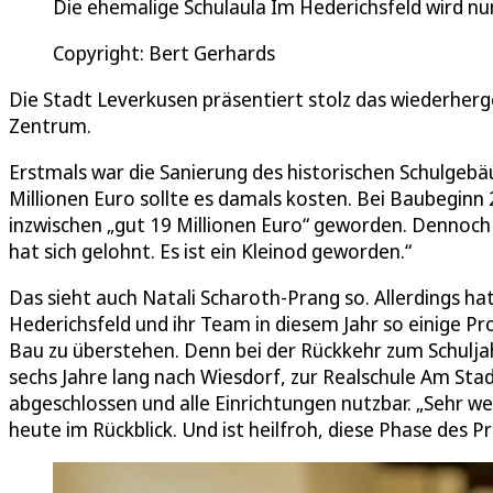
Die ehemalige Schulaula Im Hederichsfeld wird nu
Copyright: Bert Gerhards
Die Stadt Leverkusen präsentiert stolz das wiederher
Zentrum.
Erstmals war die Sanierung des historischen Schulge
Millionen Euro sollte es damals kosten. Bei Baubeginn 
inzwischen „gut 19 Millionen Euro“ geworden. Dennoch
hat sich gelohnt. Es ist ein Kleinod geworden.“
Das sieht auch Natali Scharoth-Prang so. Allerdings ha
Hederichsfeld und ihr Team in diesem Jahr so einige 
Bau zu überstehen. Denn bei der Rückkehr zum Schulj
sechs Jahre lang nach Wiesdorf, zur Realschule Am Sta
abgeschlossen und alle Einrichtungen nutzbar. „Sehr we
heute im Rückblick. Und ist heilfroh, diese Phase des Pr