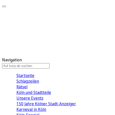
Mein KStA
Meine Artikel
Meine Region
Meine Newsletter
Mein KStA PLUS
Mein E-Paper
Navigation
Startseite
Schlagzeilen
Rätsel
Köln und Stadtteile
Unsere Events
150 Jahre Kölner Stadt-Anzeiger
Karneval in Köln