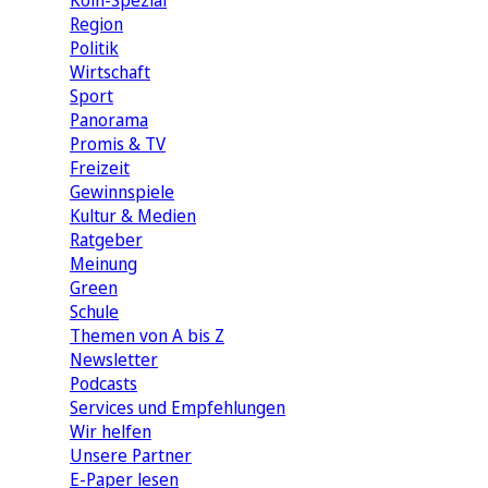
Köln-Spezial
Region
Politik
Wirtschaft
Sport
Panorama
Promis & TV
Freizeit
Gewinnspiele
Kultur & Medien
Ratgeber
Meinung
Green
Schule
Themen von A bis Z
Newsletter
Podcasts
Services und Empfehlungen
Wir helfen
Unsere Partner
E-Paper lesen