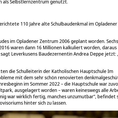
n als Selbstlernzentrum genutzt.
gerichtete 110 Jahre alte Schulbaudenkmal im Opladener
bäudes im Opladener Zentrum 2006 geplant worden. Sech
2016 waren dann 16 Millionen kalkuliert worden, daraus 
 sagt Leverkusens Baudezernentin Andrea Deppe jetzt: 
tten die Schulleiterin der Katholischen Hauptschule Im
Probleme mit dem sehr schön renovierten denkmalgeschü
ahresbeginn im Sommer 2022 – die Hauptschule war zuvo
dtpark, ausgelagert worden – waren keineswegs alle Arb
nig war wirklich fertig, manches unzumutbar“, befindet 
ovisoriums hinter sich zu lassen.