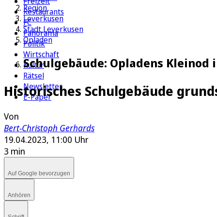
Freizeit
Region
Restaurants
Leverkusen
FC
Stadt Leverkusen
Panorama
Opladen
Politik
Wirtschaft
Schulgebäude: Opladens Kleinod i
Kultur
Rätsel
Newsletter
Historisches Schulgebäude grund
E-Paper
Von
Bert-Christoph Gerhards
19.04.2023, 11:00 Uhr
3 min
Auf Google bevorzugen
Anhören