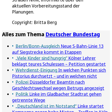
aktuellen Vorbereitungsstand der
Planungen.
Copyright: Britta Berg
Alles zum Thema
Deutscher Bundestag
Berlin/Bonn-Ausgleich
Neue S-Bahn-Linie 13
auf Siegstrecke kommt in Etappen
„Viele Kinder sind hungrig“
Kölner Lehrer
beklagt teures Schulessen – Petition gestartet
Wehrdienst-Einigung
In welchen Punkten sich
Pistorius durchsetzt – und in welchen nicht
Polizei
Düsseldorfer Beamtin nach
Geschlechtswechsel wegen Betrugs angezeigt
Politik
Linke im Gladbacher Stadtrat gehen
getrennte Wege
„Deutschland ist im Notstand“
Linke startet
Kampagne gegen hohe Mieten – Treffen in Köln