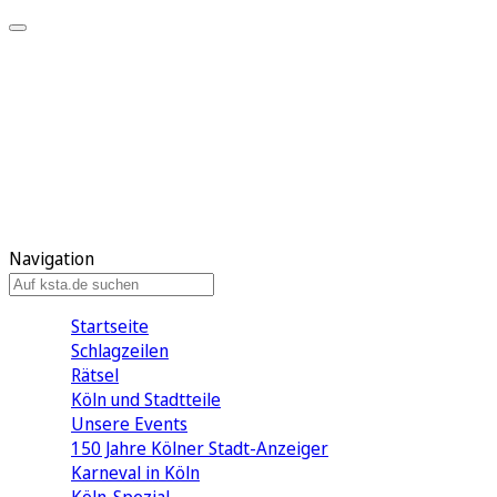
Mein KStA
Meine Artikel
Meine Region
Meine Newsletter
Mein KStA PLUS
Mein E-Paper
Navigation
Startseite
Schlagzeilen
Rätsel
Köln und Stadtteile
Unsere Events
150 Jahre Kölner Stadt-Anzeiger
Karneval in Köln