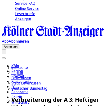
Service FAQ
Online Service
Leserbriefe
Anzeigen
Abo
Abonnieren
Anmelden
Köln
Startseite
Region
Region
Freizeit
Leverkusen
Restaurants
Stadt Leverkusen
FC
Deutscher Bundestag
Panorama
Politik
Verbreiterung der A 3: Heftiger
Wirtschaft