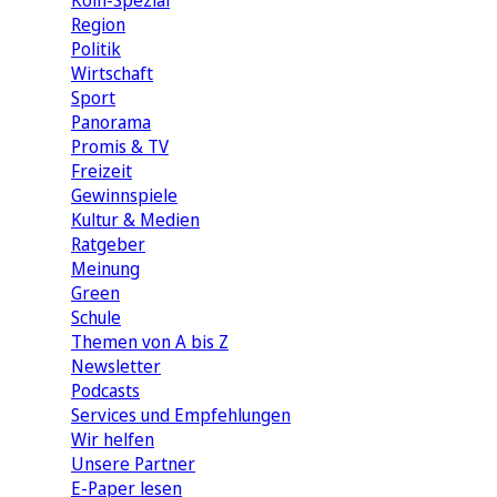
Köln-Spezial
Region
Politik
Wirtschaft
Sport
Panorama
Promis & TV
Freizeit
Gewinnspiele
Kultur & Medien
Ratgeber
Meinung
Green
Schule
Themen von A bis Z
Newsletter
Podcasts
Services und Empfehlungen
Wir helfen
Unsere Partner
E-Paper lesen