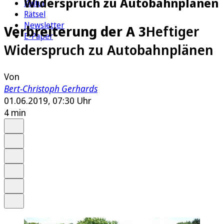
Widerspruch zu Autobahnplänen
Kultur
Rätsel
Newsletter
Verbreiterung der A 3
Heftiger
E-Paper
Widerspruch zu Autobahnplänen
Von
Bert-Christoph Gerhards
01.06.2019, 07:30 Uhr
4 min
Auf Google bevorzugen
Anhören
Schrift
Merken
Drucken
Teilen