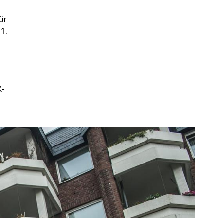
ür
1.
X-