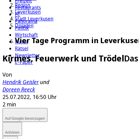
Freizeit
Region
Restaurants
Leverkusen
FC
Stadt Leverkusen
Panorama
Opladen
Politik
Wirtschaft
Vier Tage Programm in Leverkuse
Kultur
Rätsel
Newsletter
Kirmes, Feuerwerk und Trödel
Das
E-Paper
Von
Hendrik Geisler
und
Doreen Reeck
25.07.2022, 16:50 Uhr
2 min
Auf Google bevorzugen
Anhören