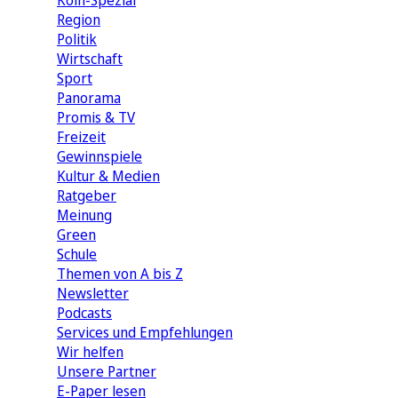
Köln-Spezial
Region
Politik
Wirtschaft
Sport
Panorama
Promis & TV
Freizeit
Gewinnspiele
Kultur & Medien
Ratgeber
Meinung
Green
Schule
Themen von A bis Z
Newsletter
Podcasts
Services und Empfehlungen
Wir helfen
Unsere Partner
E-Paper lesen