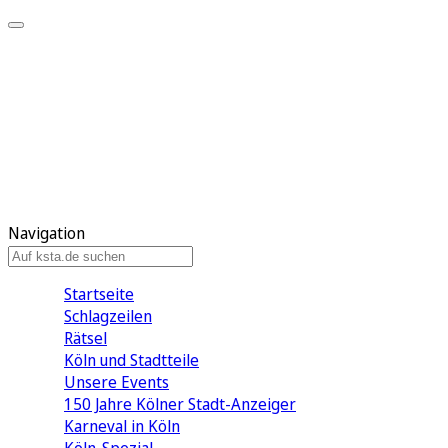
Mein KStA
Meine Artikel
Meine Region
Meine Newsletter
Mein KStA PLUS
Mein E-Paper
Navigation
Startseite
Schlagzeilen
Rätsel
Köln und Stadtteile
Unsere Events
150 Jahre Kölner Stadt-Anzeiger
Karneval in Köln