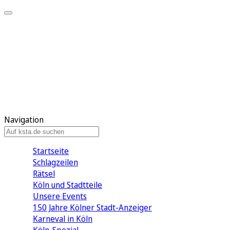
Mein KStA
Meine Artikel
Meine Region
Meine Newsletter
Mein KStA PLUS
Mein E-Paper
Navigation
Startseite
Schlagzeilen
Rätsel
Köln und Stadtteile
Unsere Events
150 Jahre Kölner Stadt-Anzeiger
Karneval in Köln