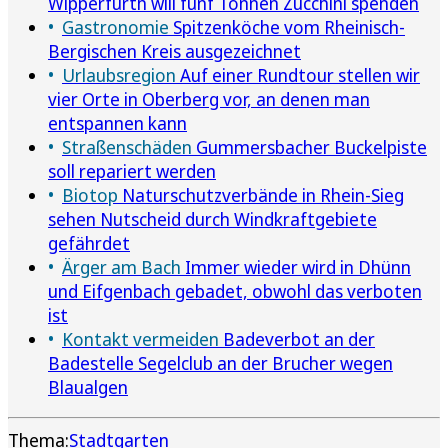
Wipperfürth will fünf Tonnen Zucchini spenden
Gastronomie
Spitzenköche vom Rheinisch-
Bergischen Kreis ausgezeichnet
Urlaubsregion
Auf einer Rundtour stellen wir
vier Orte in Oberberg vor, an denen man
entspannen kann
Straßenschäden
Gummersbacher Buckelpiste
soll repariert werden
Biotop
Naturschutzverbände in Rhein-Sieg
sehen Nutscheid durch Windkraftgebiete
gefährdet
Ärger am Bach
Immer wieder wird in Dhünn
und Eifgenbach gebadet, obwohl das verboten
ist
Kontakt vermeiden
Badeverbot an der
Badestelle Segelclub an der Brucher wegen
Blaualgen
Thema:
Stadtgarten