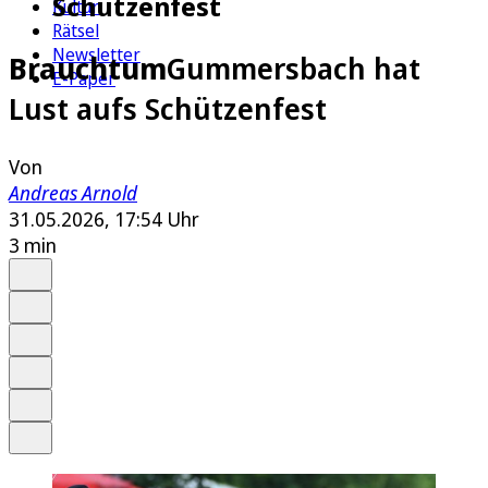
Schützenfest
Kultur
Rätsel
Newsletter
Brauchtum
Gummersbach hat
E-Paper
Lust aufs Schützenfest
Von
Andreas Arnold
31.05.2026, 17:54 Uhr
3 min
Auf Google bevorzugen
Anhören
Schrift
Merken
Drucken
Teilen