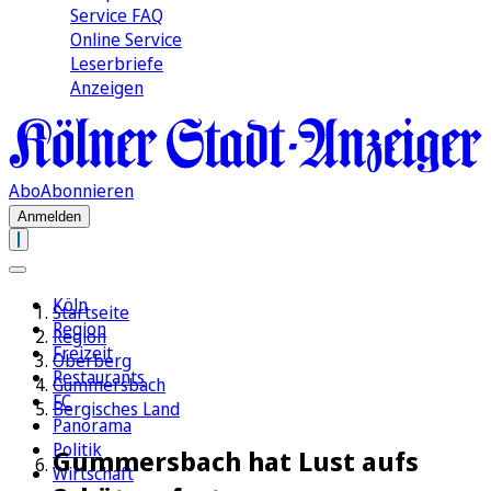
Service FAQ
Online Service
Leserbriefe
Anzeigen
Abo
Abonnieren
Anmelden
Köln
Startseite
Region
Region
Freizeit
Oberberg
Restaurants
Gummersbach
FC
Bergisches Land
Panorama
Politik
Gummersbach hat Lust aufs
Wirtschaft