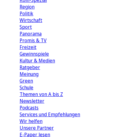
Köln-Spezial
Region
Politik
Wirtschaft
Sport
Panorama
Promis & TV
Freizeit
Gewinnspiele
Kultur & Medien
Ratgeber
Meinung
Green
Schule
Themen von A bis Z
Newsletter
Podcasts
Services und Empfehlungen
Wir helfen
Unsere Partner
E-Paper lesen