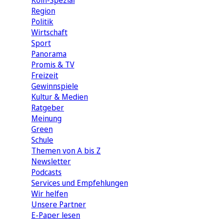
Köln-Spezial
Region
Politik
Wirtschaft
Sport
Panorama
Promis & TV
Freizeit
Gewinnspiele
Kultur & Medien
Ratgeber
Meinung
Green
Schule
Themen von A bis Z
Newsletter
Podcasts
Services und Empfehlungen
Wir helfen
Unsere Partner
E-Paper lesen