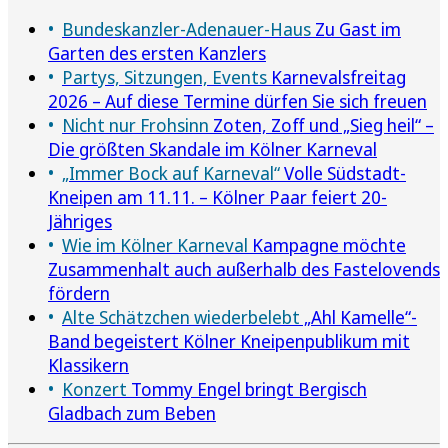
Bundeskanzler-Adenauer-Haus
Zu Gast im
Garten des ersten Kanzlers
Partys, Sitzungen, Events
Karnevalsfreitag
2026 – Auf diese Termine dürfen Sie sich freuen
Nicht nur Frohsinn
Zoten, Zoff und „Sieg heil“ –
Die größten Skandale im Kölner Karneval
„Immer Bock auf Karneval“
Volle Südstadt-
Kneipen am 11.11. – Kölner Paar feiert 20-
Jähriges
Wie im Kölner Karneval
Kampagne möchte
Zusammenhalt auch außerhalb des Fastelovends
fördern
Alte Schätzchen wiederbelebt
„Ahl Kamelle“-
Band begeistert Kölner Kneipenpublikum mit
Klassikern
Konzert
Tommy Engel bringt Bergisch
Gladbach zum Beben