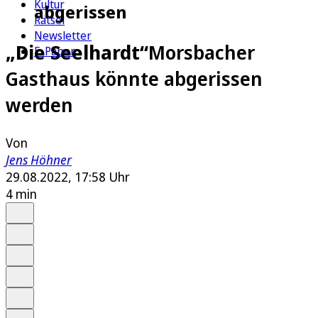
Kultur
abgerissen
Rätsel
Newsletter
„Die Seelhardt“
Morsbacher
E-Paper
Gasthaus könnte abgerissen
werden
Von
Jens Höhner
29.08.2022, 17:58 Uhr
4 min
Auf Google bevorzugen
Anhören
Schrift
Merken
Drucken
Teilen