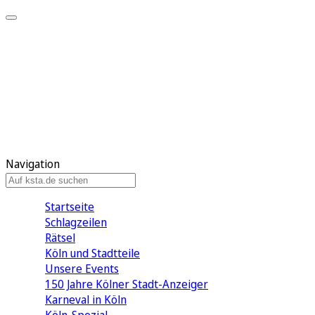
Mein KStA
Meine Artikel
Meine Region
Meine Newsletter
Mein KStA PLUS
Mein E-Paper
Navigation
Startseite
Schlagzeilen
Rätsel
Köln und Stadtteile
Unsere Events
150 Jahre Kölner Stadt-Anzeiger
Karneval in Köln