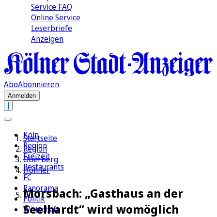
Service FAQ
Online Service
Leserbriefe
Anzeigen
Abo
Abonnieren
Anmelden
Köln
Startseite
Region
Region
Freizeit
Oberberg
Restaurants
Höhner
FC
Panorama
Morsbach: „Gasthaus an der
Politik
Seelhardt“ wird womöglich
Wirtschaft