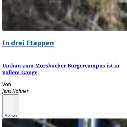
In drei Etappen
Umbau zum Morsbacher Bürgercampus ist in
vollem Gange
Von
Jens Höhner
Merken