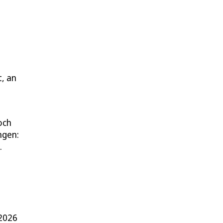
, an
och
ngen:
.
 2026