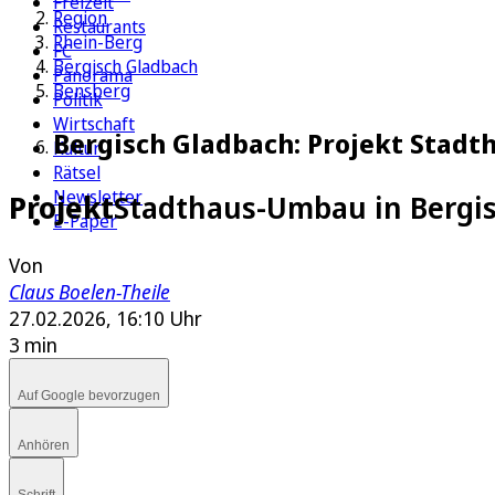
Freizeit
Region
Restaurants
Rhein-Berg
FC
Bergisch Gladbach
Panorama
Bensberg
Politik
Wirtschaft
Bergisch Gladbach: Projekt Stad
Kultur
Rätsel
Newsletter
Projekt
Stadthaus-Umbau in Bergis
E-Paper
Von
Claus Boelen-Theile
27.02.2026, 16:10 Uhr
3 min
Auf Google bevorzugen
Anhören