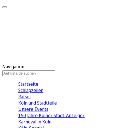
Mein KStA
Meine Artikel
Meine Region
Meine Newsletter
Mein KStA PLUS
Mein E-Paper
Navigation
Startseite
Schlagzeilen
Rätsel
Köln und Stadtteile
Unsere Events
150 Jahre Kölner Stadt-Anzeiger
Karneval in Köln