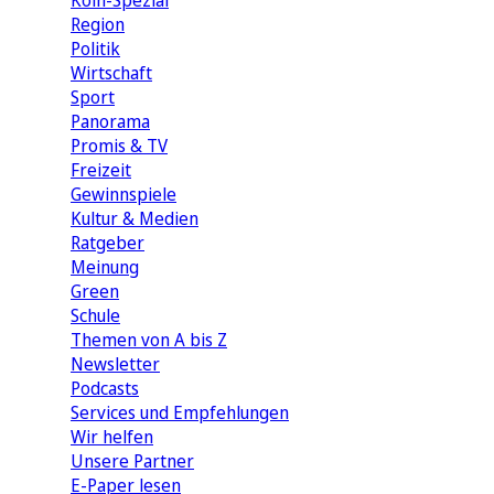
Köln-Spezial
Region
Politik
Wirtschaft
Sport
Panorama
Promis & TV
Freizeit
Gewinnspiele
Kultur & Medien
Ratgeber
Meinung
Green
Schule
Themen von A bis Z
Newsletter
Podcasts
Services und Empfehlungen
Wir helfen
Unsere Partner
E-Paper lesen