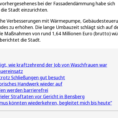
 Unvorhergesehenes bei der Fassadendämmung habe sich
die Stadt einzurichten.
nische Verbesserungen mit Wärmepumpe, Gebäudesteuer
des zu erhöhen. Die lange Umbauzeit schlägt sich auf d
nde Maßnahmen von rund 1,64 Millionen Euro (brutto) w
erichtet die Stadt.
gt, wie kraftzehrend der Job von Waschfrauen war
auereinsatz
rotz Schließungen gut besucht
torisches Handwerk wieder auf
len werden barrierefrei
eler Straftaten vor Gericht in Bensberg
smus könnten wiederkehren, begleitet mich bis heute“