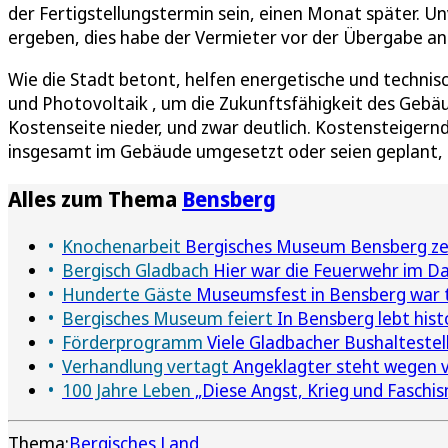
der Fertigstellungstermin sein, einen Monat später.
ergeben, dies habe der Vermieter vor der Übergabe an 
Wie die Stadt betont, helfen energetische und tech
und Photovoltaik , um die Zukunftsfähigkeit des Gebäu
Kostenseite nieder, und zwar deutlich. Kostensteiger
insgesamt im Gebäude umgesetzt oder seien geplant, b
Alles zum Thema
Bensberg
Knochenarbeit
Bergisches Museum Bensberg zei
Bergisch Gladbach
Hier war die Feuerwehr im D
Hunderte Gäste
Museumsfest in Bensberg war t
Bergisches Museum feiert
In Bensberg lebt his
Förderprogramm
Viele Gladbacher Bushaltestel
Verhandlung vertagt
Angeklagter steht wegen vi
100 Jahre Leben
„Diese Angst, Krieg und Faschi
Thema:
Bergisches Land