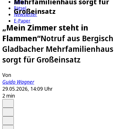
Mehrfamilienhaus sorgt für
Kultur
Rätsel
Großeinsatz
Newsletter
E-Paper
„Mein Zimmer steht in
Flammen“
Notruf aus Bergisch
Gladbacher Mehrfamilienhaus
sorgt für Großeinsatz
Von
Guido Wagner
29.05.2026, 14:09 Uhr
2 min
Auf Google bevorzugen
Anhören
Schrift
Merken