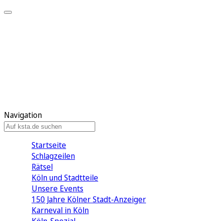
Mein KStA
Meine Artikel
Meine Region
Meine Newsletter
Mein KStA PLUS
Mein E-Paper
Navigation
Startseite
Schlagzeilen
Rätsel
Köln und Stadtteile
Unsere Events
150 Jahre Kölner Stadt-Anzeiger
Karneval in Köln