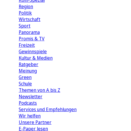
Köln-Spezial
Region
Politik
Wirtschaft
Sport
Panorama
Promis & TV
Freizeit
Gewinnspiele
Kultur & Medien
Ratgeber
Meinung
Green
Schule
Themen von A bis Z
Newsletter
Podcasts
Services und Empfehlungen
Wir helfen
Unsere Partner
E-Paper lesen