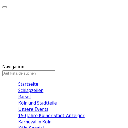
Mein KStA
Meine Artikel
Meine Region
Meine Newsletter
Mein KStA PLUS
Mein E-Paper
Navigation
Startseite
Schlagzeilen
Rätsel
Köln und Stadtteile
Unsere Events
150 Jahre Kölner Stadt-Anzeiger
Karneval in Köln