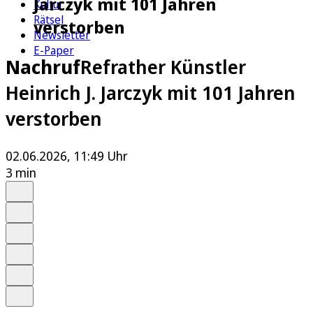
Jarczyk mit 101 Jahren
Kultur
Rätsel
verstorben
Newsletter
E-Paper
Nachruf
Refrather Künstler
Heinrich J. Jarczyk mit 101 Jahren
verstorben
02.06.2026, 11:49 Uhr
3 min
Auf Google bevorzugen
Anhören
Schrift
Merken
Drucken
Teilen