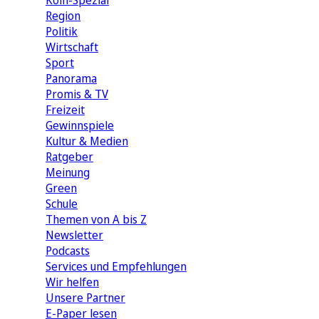
Köln-Spezial
Region
Politik
Wirtschaft
Sport
Panorama
Promis & TV
Freizeit
Gewinnspiele
Kultur & Medien
Ratgeber
Meinung
Green
Schule
Themen von A bis Z
Newsletter
Podcasts
Services und Empfehlungen
Wir helfen
Unsere Partner
E-Paper lesen