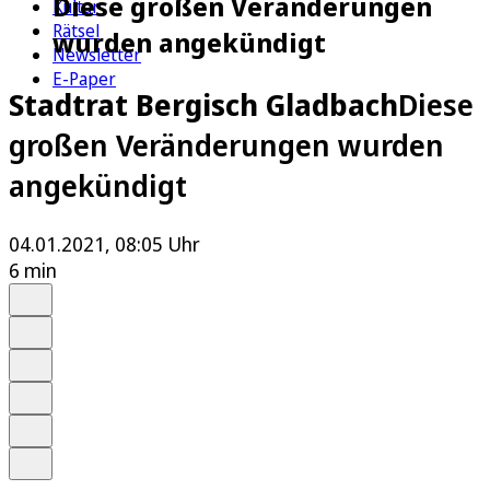
Diese großen Veränderungen
Kultur
Rätsel
wurden angekündigt
Newsletter
E-Paper
Stadtrat Bergisch Gladbach
Diese
großen Veränderungen wurden
angekündigt
04.01.2021, 08:05 Uhr
6 min
Auf Google bevorzugen
Anhören
Schrift
Merken
Drucken
Teilen