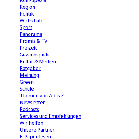
Köln-Spezial
Region
Politik
Wirtschaft
Sport
Panorama
Promis & TV
Freizeit
Gewinnspiele
Kultur & Medien
Ratgeber
Meinung
Green
Schule
Themen von A bis Z
Newsletter
Podcasts
Services und Empfehlungen
Wir helfen
Unsere Partner
E-Paper lesen