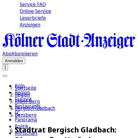
Service FAQ
Online Service
Leserbriefe
Anzeigen
Abo
Abonnieren
Anmelden
Köln
Startseite
Region
Region
Freizeit
Rhein-Berg
Restaurants
Bergisch Gladbach
FC
Bensberg
Panorama
Politik
Stadtrat Bergisch Gladbach:
Wirtschaft