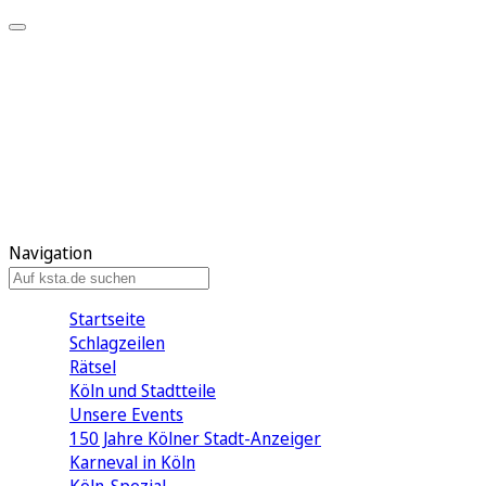
Mein KStA
Meine Artikel
Meine Region
Meine Newsletter
Mein KStA PLUS
Mein E-Paper
Navigation
Startseite
Schlagzeilen
Rätsel
Köln und Stadtteile
Unsere Events
150 Jahre Kölner Stadt-Anzeiger
Karneval in Köln