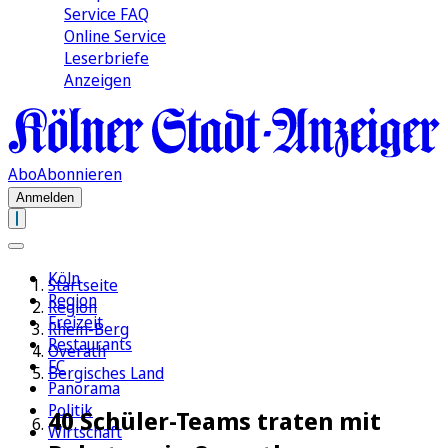
Service FAQ
Online Service
Leserbriefe
Anzeigen
Abo
Abonnieren
Anmelden
Köln
Startseite
Region
Region
Freizeit
Rhein-Berg
Restaurants
Overath
FC
Bergisches Land
Panorama
Politik
40 Schüler-Teams traten mit
Wirtschaft