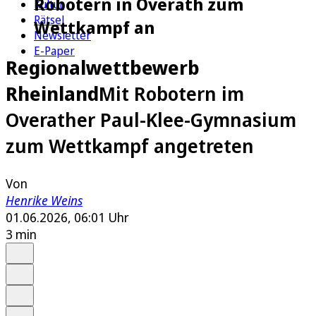
Robotern in Overath zum
Kultur
Rätsel
Wettkampf an
Newsletter
E-Paper
Regionalwettbewerb
Rheinland
Mit Robotern im
Overather Paul-Klee-Gymnasium
zum Wettkampf angetreten
Von
Henrike Weins
01.06.2026, 06:01 Uhr
3 min
Auf Google bevorzugen
Anhören
Schrift
Merken