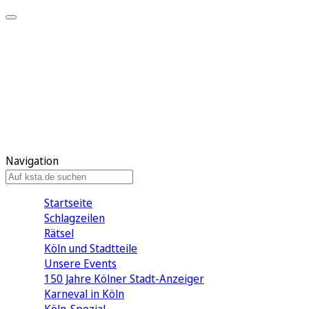
Mein KStA
Meine Artikel
Meine Region
Meine Newsletter
Mein KStA PLUS
Mein E-Paper
Navigation
Startseite
Schlagzeilen
Rätsel
Köln und Stadtteile
Unsere Events
150 Jahre Kölner Stadt-Anzeiger
Karneval in Köln