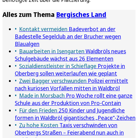
Alles zum Thema
Bergisches Land
Kontakt vermeiden
Badeverbot an der
Badestelle Segelclub an der Brucher wegen
Blaualgen
Bauarbeiten in Isengarten
Waldbröls neues
Schulgebäude wächst aus 26 Elementen
Sozialdienstleister in Schieflage
Projekte in
Oberberg sollen weiterlaufen wie geplant
Zwei Bagger verschwunden
Polizei ermittelt
nach kuriosen Vorfällen mitten in Waldbröl
Made in Morsbach
Pro Woche rollt eine ganze
Schule aus der Produktion von Pro-Contain
Für den Frieden
250 Kinder und Jugendliche
formen in Waldbröl gigantisches „Peace“-Zeichen
Zu hohe Kosten
Taxis verschwinden von
Oberbergs Straßen – Feierabend nun auch in