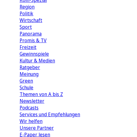
Köln-Spezial
Region
Politik
Wirtschaft
Sport
Panorama
Promis & TV
Freizeit
Gewinnspiele
Kultur & Medien
Ratgeber
Meinung
Green
Schule
Themen von A bis Z
Newsletter
Podcasts
Services und Empfehlungen
Wir helfen
Unsere Partner
E-Paper lesen