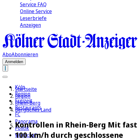
Service FAQ
Online Service
Leserbriefe
Anzeigen
Abo
Abonnieren
Anmelden
Köln
Startseite
Region
Region
Freizeit
Rhein-Berg
Restaurants
Bergisches Land
FC
Panorama
Kontrollen in Rhein-Berg Mit fast
Politik
100 km/h durch geschlossene
Wirtschaft