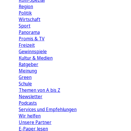
Köln-Spezial
Region
Politik
Wirtschaft
Sport
Panorama
Promis & TV
Freizeit
Gewinnspiele
Kultur & Medien
Ratgeber
Meinung
Green
Schule
Themen von A bis Z
Newsletter
Podcasts
Services und Empfehlungen
Wir helfen
Unsere Partner
E-Paper lesen