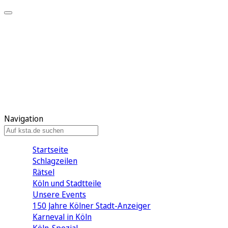
Mein KStA
Meine Artikel
Meine Region
Meine Newsletter
Mein KStA PLUS
Mein E-Paper
Navigation
Startseite
Schlagzeilen
Rätsel
Köln und Stadtteile
Unsere Events
150 Jahre Kölner Stadt-Anzeiger
Karneval in Köln