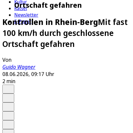
Kultur
Ortschaft gefahren
Rätsel
Newsletter
Kontrollen in Rhein-Berg
Mit fast
E-Paper
100 km/h durch geschlossene
Ortschaft gefahren
Von
Guido Wagner
08.06.2026, 09:17 Uhr
2 min
Auf Google bevorzugen
Anhören
Schrift
Merken
Drucken
Teilen