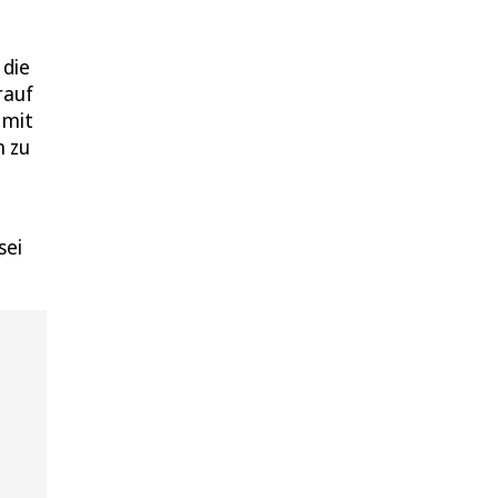
 die
rauf
 mit
n zu
sei