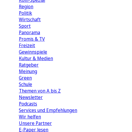
Köln-Spezial
Region
Politik
Wirtschaft
Sport
Panorama
Promis & TV
Freizeit
Gewinnspiele
Kultur & Medien
Ratgeber
Meinung
Green
Schule
Themen von A bis Z
Newsletter
Podcasts
Services und Empfehlungen
Wir helfen
Unsere Partner
E-Paper lesen