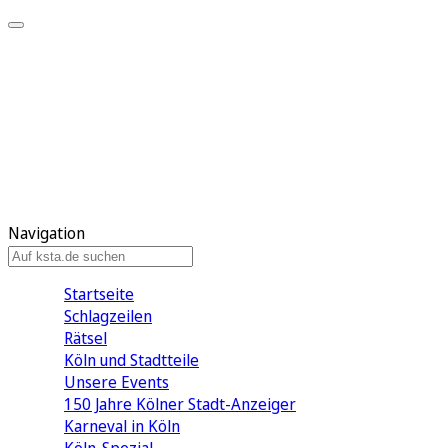
Mein KStA
Meine Artikel
Meine Region
Meine Newsletter
Mein KStA PLUS
Mein E-Paper
Navigation
Startseite
Schlagzeilen
Rätsel
Köln und Stadtteile
Unsere Events
150 Jahre Kölner Stadt-Anzeiger
Karneval in Köln