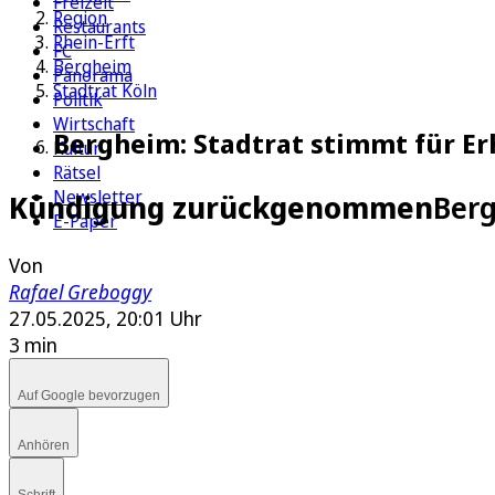
Freizeit
Region
Restaurants
Rhein-Erft
FC
Bergheim
Panorama
Stadtrat Köln
Politik
Wirtschaft
Bergheim: Stadtrat stimmt für Er
Kultur
Rätsel
Newsletter
Kündigung zurückgenommen
Berg
E-Paper
Von
Rafael Greboggy
27.05.2025, 20:01 Uhr
3 min
Auf Google bevorzugen
Anhören