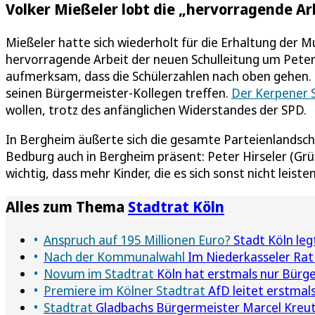
Volker Mießeler lobt die „hervorragende Ar
Mießeler hatte sich wiederholt für die Erhaltung der M
hervorragende Arbeit der neuen Schulleitung um Pet
aufmerksam, dass die Schülerzahlen nach oben gehen. 
seinen Bürgermeister-Kollegen treffen.
Der Kerpener S
wollen, trotz des anfänglichen Widerstandes der SPD.
In Bergheim äußerte sich die gesamte Parteienlandschaf
Bedburg auch in Bergheim präsent: Peter Hirseler (Grüne
wichtig, dass mehr Kinder, die es sich sonst nicht lei
Alles zum Thema
Stadtrat Köln
Anspruch auf 195 Millionen Euro?
Stadt Köln le
Nach der Kommunalwahl
Im Niederkasseler Rat 
Novum im Stadtrat
Köln hat erstmals nur Bürg
Premiere im Kölner Stadtrat
AfD leitet erstmals
Stadtrat
Gladbachs Bürgermeister Marcel Kreut