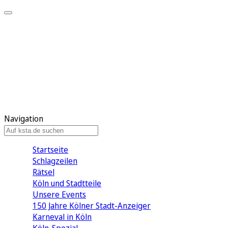
Mein KStA
Meine Artikel
Meine Region
Meine Newsletter
Mein KStA PLUS
Mein E-Paper
Navigation
Startseite
Schlagzeilen
Rätsel
Köln und Stadtteile
Unsere Events
150 Jahre Kölner Stadt-Anzeiger
Karneval in Köln