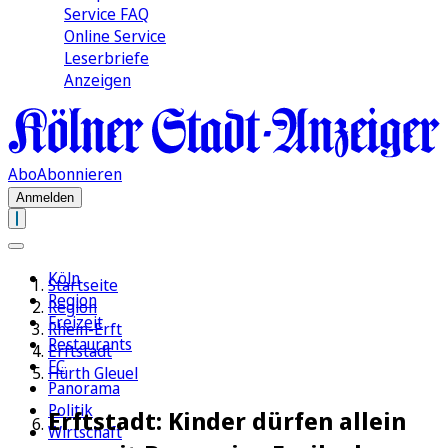
Service FAQ
Online Service
Leserbriefe
Anzeigen
Abo
Abonnieren
Anmelden
Köln
Startseite
Region
Region
Freizeit
Rhein-Erft
Restaurants
Erftstadt
FC
Hürth Gleuel
Panorama
Politik
Erftstadt: Kinder dürfen allein
Wirtschaft