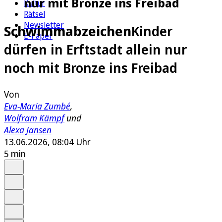
nur mit Bronze ins Freibad
Kultur
Rätsel
Newsletter
Schwimmabzeichen
Kinder
E-Paper
dürfen in Erftstadt allein nur
noch mit Bronze ins Freibad
Von
Eva-Maria Zumbé
,
Wolfram Kämpf
und
Alexa Jansen
13.06.2026, 08:04 Uhr
5 min
Auf Google bevorzugen
Anhören
Schrift
Merken