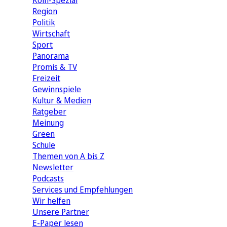
Köln-Spezial
Region
Politik
Wirtschaft
Sport
Panorama
Promis & TV
Freizeit
Gewinnspiele
Kultur & Medien
Ratgeber
Meinung
Green
Schule
Themen von A bis Z
Newsletter
Podcasts
Services und Empfehlungen
Wir helfen
Unsere Partner
E-Paper lesen