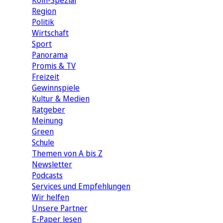
Köln-Spezial
Region
Politik
Wirtschaft
Sport
Panorama
Promis & TV
Freizeit
Gewinnspiele
Kultur & Medien
Ratgeber
Meinung
Green
Schule
Themen von A bis Z
Newsletter
Podcasts
Services und Empfehlungen
Wir helfen
Unsere Partner
E-Paper lesen