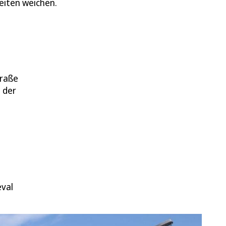
eiten weichen.
traße
 der
eval