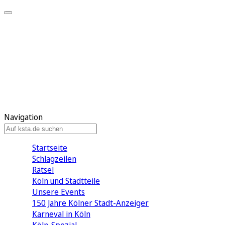
Mein KStA
Meine Artikel
Meine Region
Meine Newsletter
Mein KStA PLUS
Mein E-Paper
Navigation
Startseite
Schlagzeilen
Rätsel
Köln und Stadtteile
Unsere Events
150 Jahre Kölner Stadt-Anzeiger
Karneval in Köln