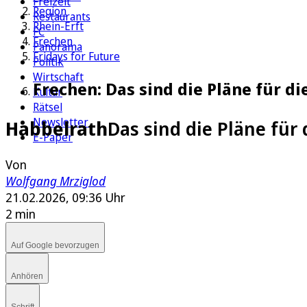
Freizeit
Region
Restaurants
Rhein-Erft
FC
Frechen
Panorama
Fridays for Future
Politik
Wirtschaft
Frechen: Das sind die Pläne für d
Kultur
Rätsel
Newsletter
Habbelrath
Das sind die Pläne für
E-Paper
Von
Wolfgang Mrziglod
21.02.2026, 09:36 Uhr
2 min
Auf Google bevorzugen
Anhören