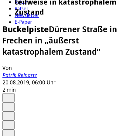
teilweise in katastrophalem
Kultur
Rätsel
Zustand
Newsletter
E-Paper
Buckelpiste
Dürener Straße in
Frechen in „äußerst
katastrophalem Zustand“
Von
Patrik Reinartz
20.08.2019, 06:00 Uhr
2 min
Auf Google bevorzugen
Anhören
Schrift
Merken
Drucken