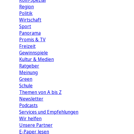
Köln-Spezial
Region
Politik
Wirtschaft
Sport
Panorama
Promis & TV
Freizeit
Gewinnspiele
Kultur & Medien
Ratgeber
Meinung
Green
Schule
Themen von A bis Z
Newsletter
Podcasts
Services und Empfehlungen
Wir helfen
Unsere Partner
E-Paper lesen