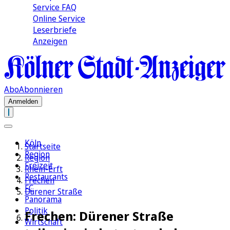
Service FAQ
Online Service
Leserbriefe
Anzeigen
Abo
Abonnieren
Anmelden
Köln
Startseite
Region
Region
Freizeit
Rhein-Erft
Restaurants
Frechen
FC
Dürener Straße
Panorama
Politik
Frechen: Dürener Straße
Wirtschaft