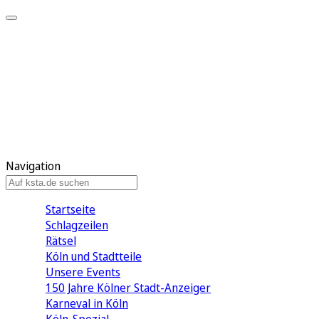
Mein KStA
Meine Artikel
Meine Region
Meine Newsletter
Mein KStA PLUS
Mein E-Paper
Navigation
Startseite
Schlagzeilen
Rätsel
Köln und Stadtteile
Unsere Events
150 Jahre Kölner Stadt-Anzeiger
Karneval in Köln