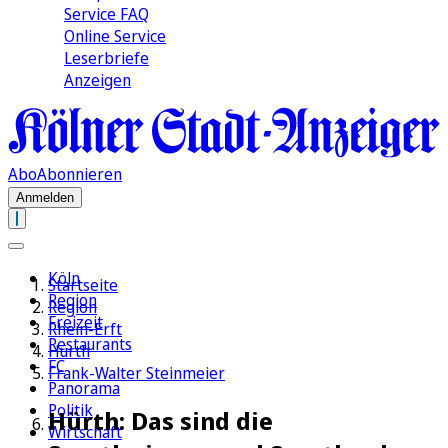
Service FAQ
Online Service
Leserbriefe
Anzeigen
Abo
Abonnieren
Anmelden
Köln
Startseite
Region
Region
Freizeit
Rhein-Erft
Restaurants
Hürth
FC
Frank-Walter Steinmeier
Panorama
Politik
Hürth: Das sind die
Wirtschaft