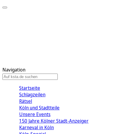
Mein KStA
Meine Artikel
Meine Region
Meine Newsletter
Mein KStA PLUS
Mein E-Paper
Navigation
Startseite
Schlagzeilen
Rätsel
Köln und Stadtteile
Unsere Events
150 Jahre Kölner Stadt-Anzeiger
Karneval in Köln