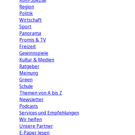
Köln-Spezial
Region
Politik
Wirtschaft
Sport
Panorama
Promis & TV
Freizeit
Gewinnspiele
Kultur & Medien
Ratgeber
Meinung
Green
Schule
Themen von A bis Z
Newsletter
Podcasts
Services und Empfehlungen
Wir helfen
Unsere Partner
E-Paper lesen