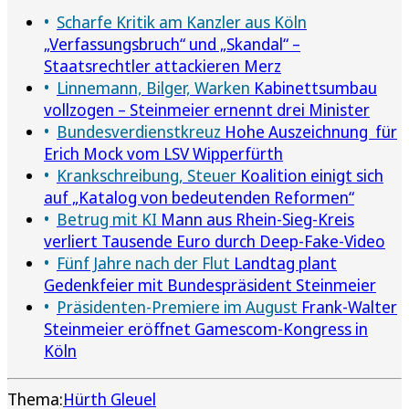
Scharfe Kritik am Kanzler aus Köln
„Verfassungsbruch“ und „Skandal“ –
Staatsrechtler attackieren Merz
Linnemann, Bilger, Warken
Kabinettsumbau
vollzogen – Steinmeier ernennt drei Minister
Bundesverdienstkreuz
Hohe Auszeichnung für
Erich Mock vom LSV Wipperfürth
Krankschreibung, Steuer
Koalition einigt sich
auf „Katalog von bedeutenden Reformen“
Betrug mit KI
Mann aus Rhein-Sieg-Kreis
verliert Tausende Euro durch Deep-Fake-Video
Fünf Jahre nach der Flut
Landtag plant
Gedenkfeier mit Bundespräsident Steinmeier
Präsidenten-Premiere im August
Frank-Walter
Steinmeier eröffnet Gamescom-Kongress in
Köln
Thema:
Hürth Gleuel