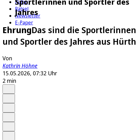
Sportlerinnen und Sportler des
Kultur
Rätsel
Jahres
Newsletter
E-Paper
Ehrung
Das sind die Sportlerinnen
und Sportler des Jahres aus Hürth
Von
Kathrin Höhne
15.05.2026, 07:32 Uhr
2 min
Auf Google bevorzugen
Anhören
Schrift
Merken
Drucken
Teilen