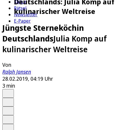
Deutschlands: Julia Komp auf
Kultur
Rätsel
kulinarischer Weltreise
Newsletter
E-Paper
Jüngste Sterneköchin
Deutschlands
Julia Komp auf
kulinarischer Weltreise
Von
Ralph Jansen
28.02.2019, 04:19 Uhr
3 min
Auf Google bevorzugen
Anhören
Schrift
Merken
Drucken