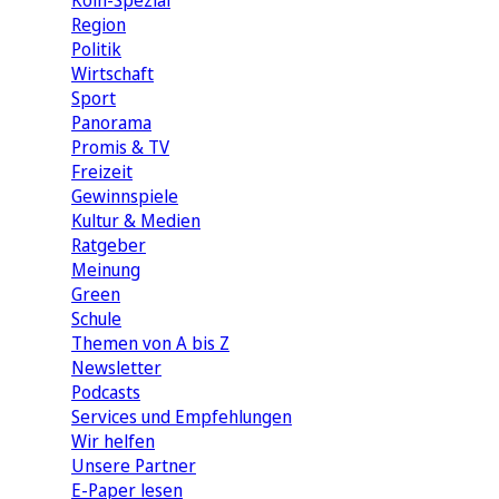
Köln-Spezial
Region
Politik
Wirtschaft
Sport
Panorama
Promis & TV
Freizeit
Gewinnspiele
Kultur & Medien
Ratgeber
Meinung
Green
Schule
Themen von A bis Z
Newsletter
Podcasts
Services und Empfehlungen
Wir helfen
Unsere Partner
E-Paper lesen