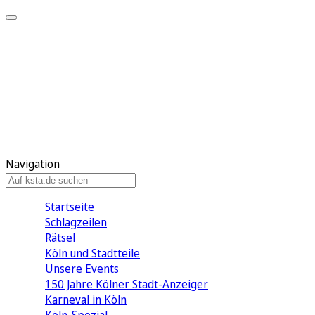
Mein KStA
Meine Artikel
Meine Region
Meine Newsletter
Mein KStA PLUS
Mein E-Paper
Navigation
Startseite
Schlagzeilen
Rätsel
Köln und Stadtteile
Unsere Events
150 Jahre Kölner Stadt-Anzeiger
Karneval in Köln