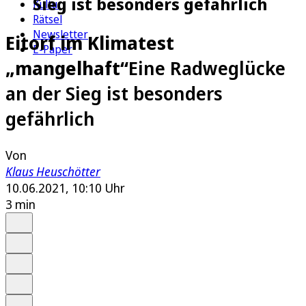
Sieg ist besonders gefährlich
Kultur
Rätsel
Newsletter
Eitorf im Klimatest
E-Paper
„mangelhaft“
Eine Radweglücke
an der Sieg ist besonders
gefährlich
Von
Klaus Heuschötter
10.06.2021, 10:10 Uhr
3 min
Auf Google bevorzugen
Anhören
Schrift
Merken
Drucken