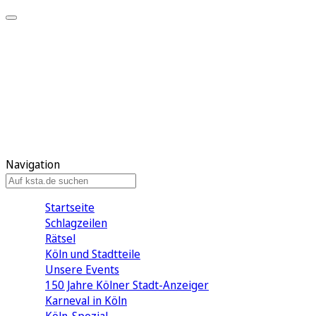
Mein KStA
Meine Artikel
Meine Region
Meine Newsletter
Mein KStA PLUS
Mein E-Paper
Navigation
Startseite
Schlagzeilen
Rätsel
Köln und Stadtteile
Unsere Events
150 Jahre Kölner Stadt-Anzeiger
Karneval in Köln