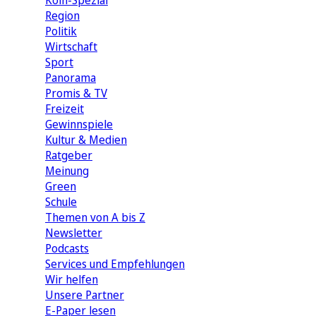
Köln-Spezial
Region
Politik
Wirtschaft
Sport
Panorama
Promis & TV
Freizeit
Gewinnspiele
Kultur & Medien
Ratgeber
Meinung
Green
Schule
Themen von A bis Z
Newsletter
Podcasts
Services und Empfehlungen
Wir helfen
Unsere Partner
E-Paper lesen