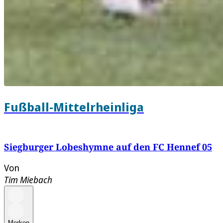
Fußball-Mittelrheinliga
Siegburger Lobeshymne auf den FC Hennef 05
Von
Tim Miebach
Merken