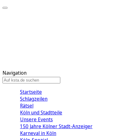
Mein KStA
Meine Artikel
Meine Region
Meine Newsletter
Mein KStA PLUS
Mein E-Paper
Navigation
Startseite
Schlagzeilen
Rätsel
Köln und Stadtteile
Unsere Events
150 Jahre Kölner Stadt-Anzeiger
Karneval in Köln