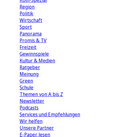
Köln-Spezial
Region
Politik
Wirtschaft
Sport
Panorama
Promis & TV
Freizeit
Gewinnspiele
Kultur & Medien
Ratgeber
Meinung
Green
Schule
Themen von A bis Z
Newsletter
Podcasts
Services und Empfehlungen
Wir helfen
Unsere Partner
E-Paper lesen