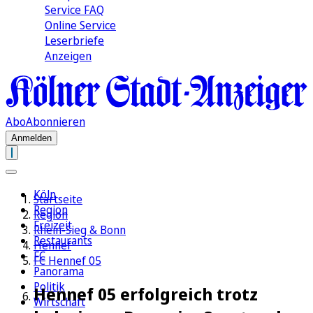
Service FAQ
Online Service
Leserbriefe
Anzeigen
Abo
Abonnieren
Anmelden
Köln
Startseite
Region
Region
Freizeit
Rhein-Sieg & Bonn
Restaurants
Hennef
FC
FC Hennef 05
Panorama
Politik
Hennef 05 erfolgreich trotz
Wirtschaft