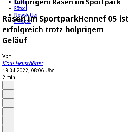
holprigem Rasen im Sportpark
Kultur
Rätsel
Newsletter
Rasen im Sportpark
Hennef 05 ist
E-Paper
erfolgreich trotz holprigem
Geläuf
Von
Klaus Heuschötter
19.04.2022, 08:06 Uhr
2 min
Auf Google bevorzugen
Anhören
Schrift
Merken
Drucken
Teilen