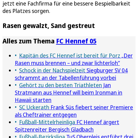
jetzt eine Fachfirma für eine bessere Bespielbarkeit
des Platzes sorgen.
Rasen gewalzt, Sand gestreut
Alles zum Thema
FC Hennef 05
Kapitän des FC Hennef ist bereit für Porz
„Der
Rasen muss brennen – und zwar lichterloh“
Schock in der Nachspielzeit
Siegburger SV 04
schrammt an der Tabellenführung vorbei
Gehört zu den besten Triathleten
Jan
Stratmann aus Hennef will beim Ironman in
Hawaii starten
SC Uckerath
Frank Süs fiebert seiner Premiere
als Cheftrainer entgegen
Fußball-Mittelrheinliga
FC Hennef ärgert
Spitzenreiter Bergisch Gladbach
Fußball-Bezirksliga
TuS Oberpleis entführt drei