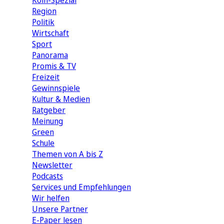
Köln-Spezial
Region
Politik
Wirtschaft
Sport
Panorama
Promis & TV
Freizeit
Gewinnspiele
Kultur & Medien
Ratgeber
Meinung
Green
Schule
Themen von A bis Z
Newsletter
Podcasts
Services und Empfehlungen
Wir helfen
Unsere Partner
E-Paper lesen