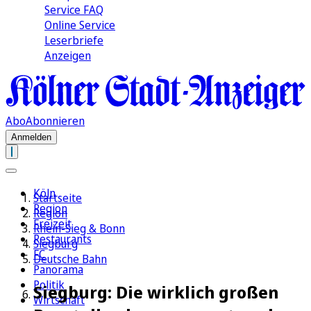
Service FAQ
Online Service
Leserbriefe
Anzeigen
Abo
Abonnieren
Anmelden
Köln
Startseite
Region
Region
Freizeit
Rhein-Sieg & Bonn
Restaurants
Siegburg
FC
Deutsche Bahn
Panorama
Politik
Siegburg: Die wirklich großen
Wirtschaft