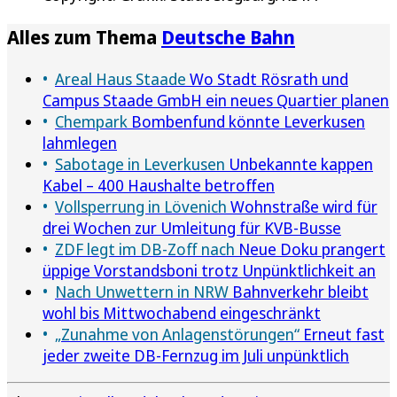
Alles zum Thema
Deutsche Bahn
Areal Haus Staade
Wo Stadt Rösrath und
Campus Staade GmbH ein neues Quartier planen
Chempark
Bombenfund könnte Leverkusen
lahmlegen
Sabotage in Leverkusen
Unbekannte kappen
Kabel – 400 Haushalte betroffen
Vollsperrung in Lövenich
Wohnstraße wird für
drei Wochen zur Umleitung für KVB-Busse
ZDF legt im DB-Zoff nach
Neue Doku prangert
üppige Vorstandsboni trotz Unpünktlichkeit an
Nach Unwettern in NRW
Bahnverkehr bleibt
wohl bis Mittwochabend eingeschränkt
„Zunahme von Anlagenstörungen“
Erneut fast
jeder zweite DB-Fernzug im Juli unpünktlich