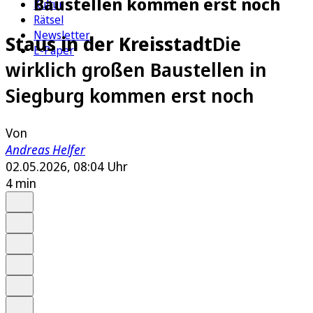
Baustellen kommen erst noch
Kultur
Rätsel
Newsletter
Staus in der Kreisstadt
Die
E-Paper
wirklich großen Baustellen in
Siegburg kommen erst noch
Von
Andreas Helfer
02.05.2026, 08:04 Uhr
4 min
Auf Google bevorzugen
Anhören
Schrift
Merken
Drucken
Teilen