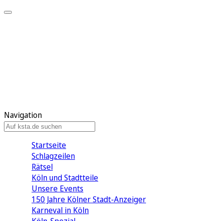
Mein KStA
Meine Artikel
Meine Region
Meine Newsletter
Mein KStA PLUS
Mein E-Paper
Navigation
Startseite
Schlagzeilen
Rätsel
Köln und Stadtteile
Unsere Events
150 Jahre Kölner Stadt-Anzeiger
Karneval in Köln