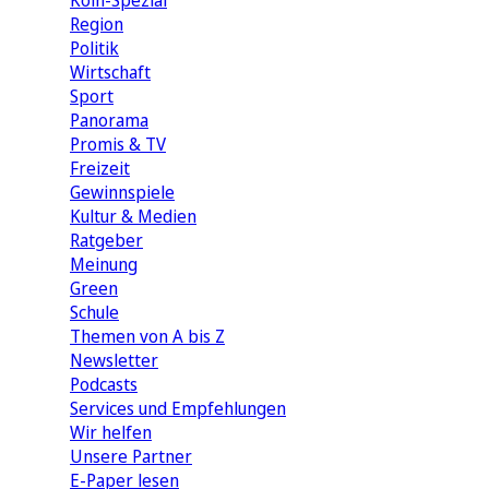
Köln-Spezial
Region
Politik
Wirtschaft
Sport
Panorama
Promis & TV
Freizeit
Gewinnspiele
Kultur & Medien
Ratgeber
Meinung
Green
Schule
Themen von A bis Z
Newsletter
Podcasts
Services und Empfehlungen
Wir helfen
Unsere Partner
E-Paper lesen