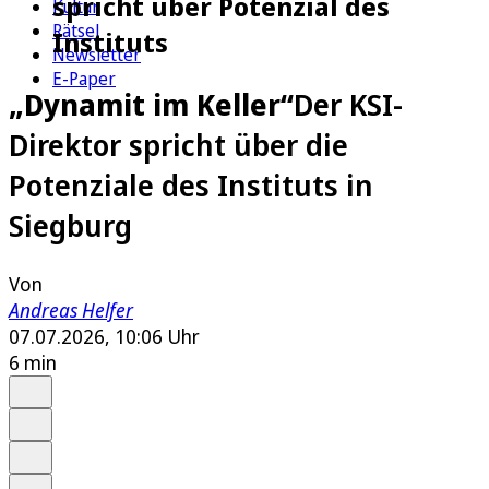
spricht über Potenzial des
Kultur
Rätsel
Instituts
Newsletter
E-Paper
„Dynamit im Keller“
Der KSI-
Direktor spricht über die
Potenziale des Instituts in
Siegburg
Von
Andreas Helfer
07.07.2026, 10:06 Uhr
6 min
Auf Google bevorzugen
Anhören
Schrift
Merken