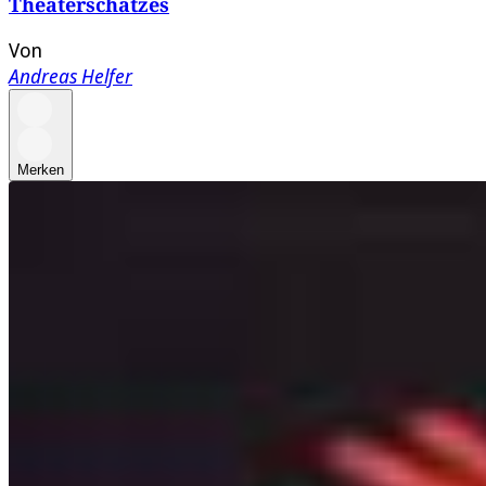
Theaterschatzes
Von
Andreas Helfer
Merken