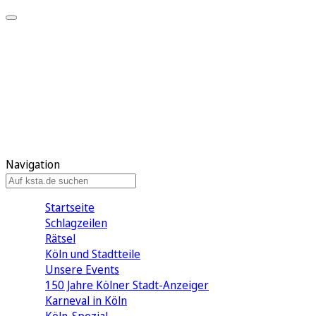
Mein KStA
Meine Artikel
Meine Region
Meine Newsletter
Mein KStA PLUS
Mein E-Paper
Navigation
Startseite
Schlagzeilen
Rätsel
Köln und Stadtteile
Unsere Events
150 Jahre Kölner Stadt-Anzeiger
Karneval in Köln