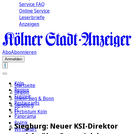
Service FAQ
Online Service
Leserbriefe
Anzeigen
Abo
Abonnieren
Anmelden
Köln
Startseite
Region
Region
Freizeit
Rhein-Sieg & Bonn
Restaurants
Siegburg
FC
Erzbistum Köln
Panorama
Politik
Siegburg: Neuer KSI-Direktor
Wirtschaft