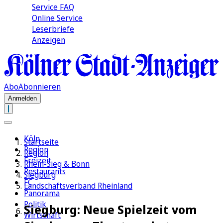
Service FAQ
Online Service
Leserbriefe
Anzeigen
Abo
Abonnieren
Anmelden
Köln
Startseite
Region
Region
Freizeit
Rhein-Sieg & Bonn
Restaurants
Siegburg
FC
Landschaftsverband Rheinland
Panorama
Politik
Siegburg: Neue Spielzeit vom
Wirtschaft