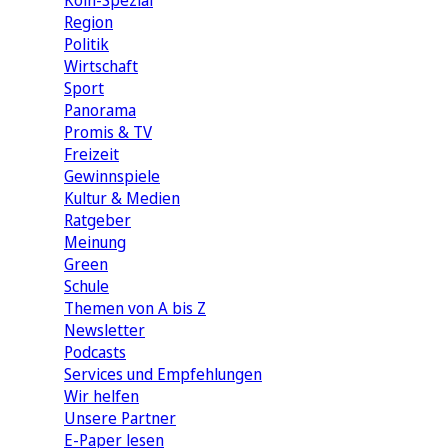
Köln-Spezial
Region
Politik
Wirtschaft
Sport
Panorama
Promis & TV
Freizeit
Gewinnspiele
Kultur & Medien
Ratgeber
Meinung
Green
Schule
Themen von A bis Z
Newsletter
Podcasts
Services und Empfehlungen
Wir helfen
Unsere Partner
E-Paper lesen