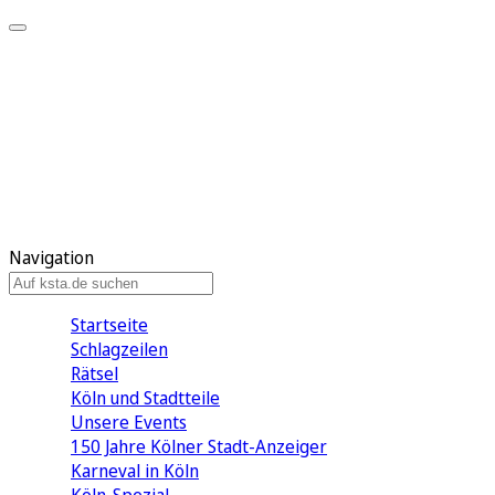
Mein KStA
Meine Artikel
Meine Region
Meine Newsletter
Mein KStA PLUS
Mein E-Paper
Navigation
Startseite
Schlagzeilen
Rätsel
Köln und Stadtteile
Unsere Events
150 Jahre Kölner Stadt-Anzeiger
Karneval in Köln