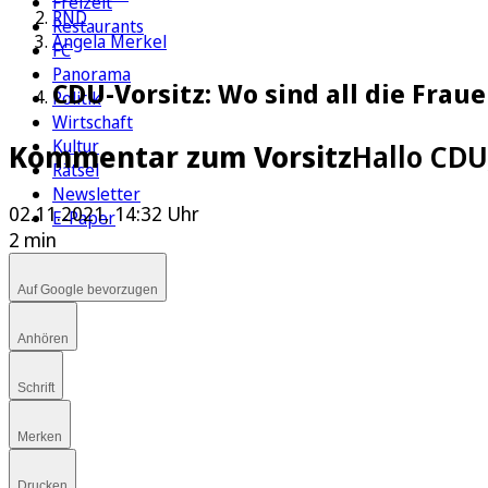
Freizeit
RND
Restaurants
Angela Merkel
FC
Panorama
CDU-Vorsitz: Wo sind all die Fra
Politik
Wirtschaft
Kultur
Kommentar zum Vorsitz
Hallo CDU
Rätsel
Newsletter
02.11.2021, 14:32 Uhr
E-Paper
2 min
Auf Google bevorzugen
Anhören
Schrift
Merken
Drucken