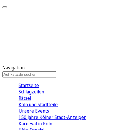
Mein KStA
Meine Artikel
Meine Region
Meine Newsletter
Mein KStA PLUS
Mein E-Paper
Navigation
Startseite
Schlagzeilen
Rätsel
Köln und Stadtteile
Unsere Events
150 Jahre Kölner Stadt-Anzeiger
Karneval in Köln