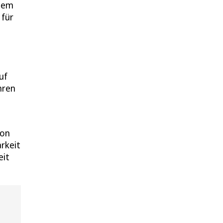
 dem
 für
uf
hren
hon
arkeit
eit