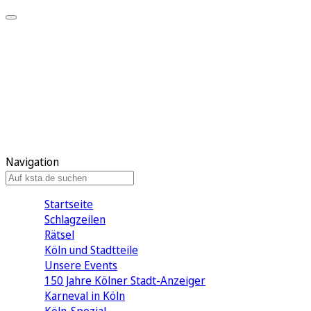
Mein KStA
Meine Artikel
Meine Region
Meine Newsletter
Mein KStA PLUS
Mein E-Paper
Navigation
Startseite
Schlagzeilen
Rätsel
Köln und Stadtteile
Unsere Events
150 Jahre Kölner Stadt-Anzeiger
Karneval in Köln