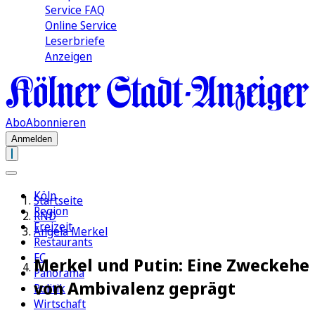
Service FAQ
Online Service
Leserbriefe
Anzeigen
Abo
Abonnieren
Anmelden
Köln
Startseite
Region
RND
Freizeit
Angela Merkel
Restaurants
FC
Merkel und Putin: Eine Zweckehe
Panorama
von Ambivalenz geprägt
Politik
Wirtschaft