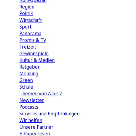
Köln-Spezial
Region
Politik
Wirtschaft
Sport
Panorama
Promis & TV
Freizeit
Gewinnspiele
Kultur & Medien
Ratgeber
Meinung
Green
Schule
Themen von A bis Z
Newsletter
Podcasts
Services und Empfehlungen
Wir helfen
Unsere Partner
E-Paper lesen