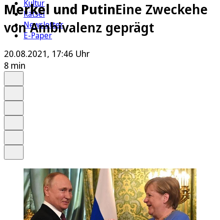
Kultur
Merkel und Putin
Eine Zweckehe
Rätsel
von Ambivalenz geprägt
Newsletter
E-Paper
20.08.2021, 17:46 Uhr
8 min
Auf Google bevorzugen
Anhören
Schrift
Merken
Drucken
Teilen