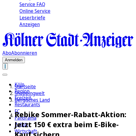
Service FAQ
Online Service
Leserbriefe
Anzeigen
Abo
Abonnieren
Anmelden
Köln
Startseite
Region
Shoppingwelt
Freizeit
Bergisches Land
Restaurants
FC
Rebike Sommer-Rabatt-Aktion:
Panorama
Jetzt 150 € extra beim E-Bike-
Politik
Wirtschaft
Kauf sichern