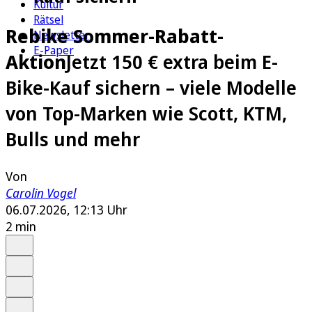
Kultur
Rätsel
Rebike Sommer-Rabatt-
Newsletter
E-Paper
Aktion
Jetzt 150 € extra beim E-
Bike-Kauf sichern – viele Modelle
von Top-Marken wie Scott, KTM,
Bulls und mehr
Von
Carolin Vogel
06.07.2026, 12:13 Uhr
2 min
Auf Google bevorzugen
Anhören
Schrift
Merken