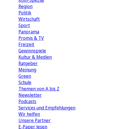
Köln-Spezial
Region
Politik
Wirtschaft
Sport
Panorama
Promis & TV
Freizeit
Gewinnspiele
Kultur & Medien
Ratgeber
Meinung
Green
Schule
Themen von A bis Z
Newsletter
Podcasts
Services und Empfehlungen
Wir helfen
Unsere Partner
E-Paper lesen