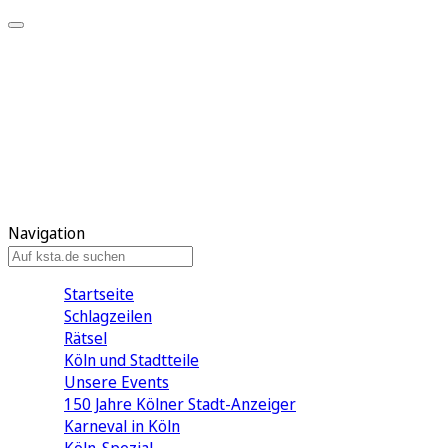
Mein KStA
Meine Artikel
Meine Region
Meine Newsletter
Mein KStA PLUS
Mein E-Paper
Navigation
Startseite
Schlagzeilen
Rätsel
Köln und Stadtteile
Unsere Events
150 Jahre Kölner Stadt-Anzeiger
Karneval in Köln