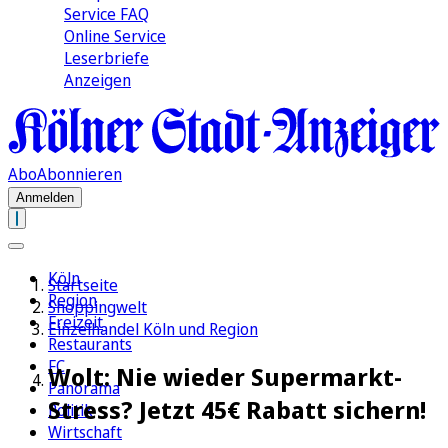
Service FAQ
Online Service
Leserbriefe
Anzeigen
Abo
Abonnieren
Anmelden
Köln
Startseite
Region
Shoppingwelt
Freizeit
Einzelhandel Köln und Region
Restaurants
FC
Wolt: Nie wieder Supermarkt-
Panorama
Stress? Jetzt 45€ Rabatt sichern!
Politik
Wirtschaft