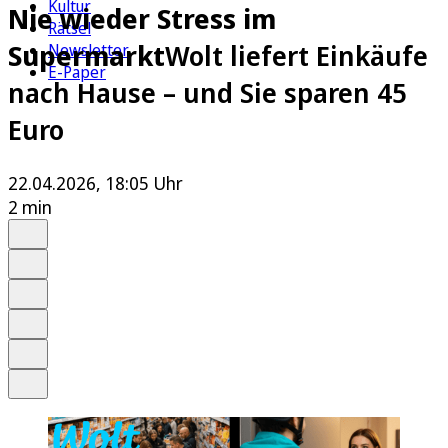
Kultur
Nie wieder Stress im
Rätsel
Supermarkt
Wolt liefert Einkäufe
Newsletter
E-Paper
nach Hause – und Sie sparen 45
Euro
22.04.2026, 18:05 Uhr
2 min
Auf Google bevorzugen
Anhören
Schrift
Merken
Drucken
Teilen