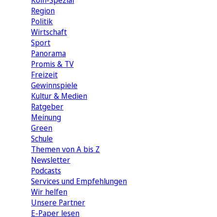
Köln-Spezial
Region
Politik
Wirtschaft
Sport
Panorama
Promis & TV
Freizeit
Gewinnspiele
Kultur & Medien
Ratgeber
Meinung
Green
Schule
Themen von A bis Z
Newsletter
Podcasts
Services und Empfehlungen
Wir helfen
Unsere Partner
E-Paper lesen