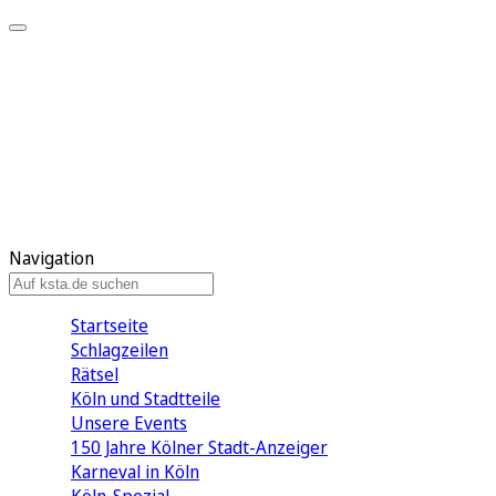
Mein KStA
Meine Artikel
Meine Region
Meine Newsletter
Mein KStA PLUS
Mein E-Paper
Navigation
Startseite
Schlagzeilen
Rätsel
Köln und Stadtteile
Unsere Events
150 Jahre Kölner Stadt-Anzeiger
Karneval in Köln