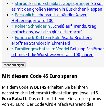
Starbucks und Extrablatt abgesprungen
So soll
es mit den großen Namen in Euskirchen klappen
Persönlich
Lebensmittelhändler Xaver
Hetzenegger wird 100
Kölner Schneiderin
„Scheiß auf Trends, trag
einfach das, was dich glücklich macht“
Foodtruck-Kette in Köln
Asado Brothers
eröffnen Standort in Ehrenfeld
Familiengeschäfte im Veedel
Bei Jupp Schlömer
schmeckt die Wurst wie vor fast 100 Jahren
Mehr anzeigen
Mit diesem Code 45 Euro sparen
Mit dem Code
WOLT45
erhalten Sie bei Ihren
nächsten drei Lebensmittelbestellungen jeweils
15
Euro Rabatt
. Das entspricht einer Gesamtersparnis
von 45 Euro. Der Code wird einfach während des