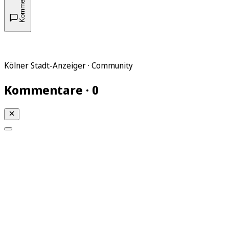
Kommentare
Kölner Stadt-Anzeiger · Community
Kommentare · 0
Mein KStA
Meine Artikel
Meine Region
Meine Newsletter
Mein KStA PLUS
Mein E-Paper