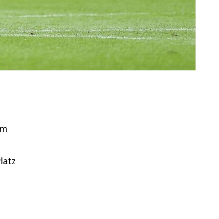
im
latz