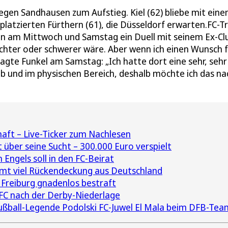
gegen Sandhausen zum Aufstieg. Kiel (62) bliebe mit ein
platzierten Fürthern (61), die Düsseldorf erwarten.FC-T
len am Mittwoch und Samstag ein Duell mit seinem Ex-Cl
chter oder schwerer wäre. Aber wenn ich einen Wunsch f
agte Funkel am Samstag: „Ich hatte dort eine sehr, sehr
b und im physischen Bereich, deshalb möchte ich das na
haft – Live-Ticker zum Nachlesen
 über seine Sucht – 300.000 Euro verspielt
Engels soll in den FC-Beirat
mt viel Rückendeckung aus Deutschland
Freiburg gnadenlos bestraft
 FC nach der Derby-Niederlage
ußball-Legende Podolski FC-Juwel El Mala beim DFB-Tea