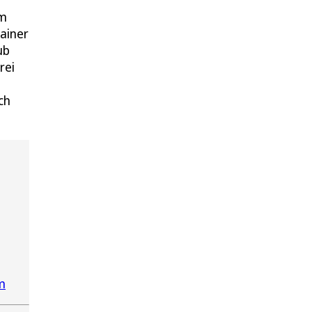
em
rainer
ub
rei
ch
m