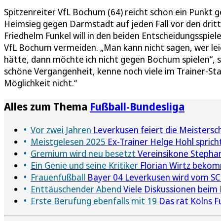
Spitzenreiter VfL Bochum (64) reicht schon ein Punkt 
Heimsieg gegen Darmstadt auf jeden Fall vor den dritt
Friedhelm Funkel will in den beiden Entscheidungsspie
VfL Bochum vermeiden. „Man kann nicht sagen, wer lei
hätte, dann möchte ich nicht gegen Bochum spielen“, s
schöne Vergangenheit, kenne noch viele im Trainer-Sta
Möglichkeit nicht.“
Alles zum Thema
Fußball-Bundesliga
Vor zwei Jahren
Leverkusen feiert die Meistersc
Meistgelesen 2025
Ex-Trainer Helge Hohl spricht
Gremium wird neu besetzt
Vereinsikone Stephan 
Ein Genie und seine Kritiker
Florian Wirtz bekom
Frauenfußball
Bayer 04 Leverkusen wird vom SC 
Enttäuschender Abend
Viele Diskussionen beim
Erste Berufung ebenfalls mit 19
Das rät Kölns F