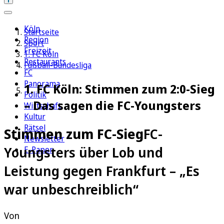
Köln
Startseite
Region
Sport
Freizeit
1. FC Köln
Restaurants
Fußball-Bundesliga
FC
Panorama
1. FC Köln: Stimmen zum 2:0-Sieg
Politik
– Das sagen die FC-Youngsters
Wirtschaft
Kultur
Rätsel
Stimmen zum FC-Sieg
FC-
Newsletter
Youngsters über Lob und
E-Paper
Leistung gegen Frankfurt – „Es
war unbeschreiblich“
Von