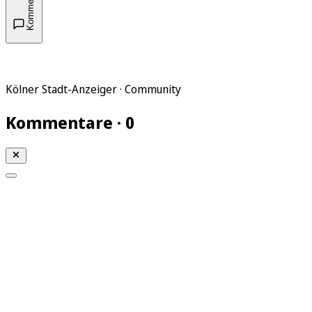
Kommentare
Kölner Stadt-Anzeiger · Community
Kommentare · 0
Mein KStA
Meine Artikel
Meine Region
Meine Newsletter
Mein KStA PLUS
Mein E-Paper