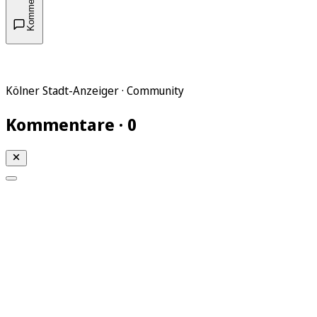
Kommentare
Kölner Stadt-Anzeiger · Community
Kommentare · 0
Mein KStA
Meine Artikel
Meine Region
Meine Newsletter
Mein KStA PLUS
Mein E-Paper