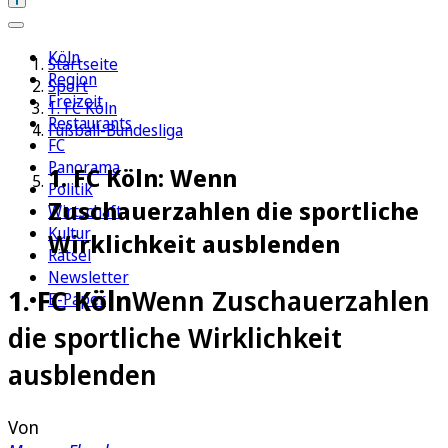
Köln
Startseite
Region
Sport
Freizeit
1. FC Köln
Restaurants
Fußball-Bundesliga
FC
Panorama
1. FC Köln: Wenn
Politik
Zuschauerzahlen die sportliche
Wirtschaft
Kultur
Wirklichkeit ausblenden
Rätsel
Newsletter
1. FC Köln
Wenn Zuschauerzahlen
E-Paper
die sportliche Wirklichkeit
ausblenden
Von