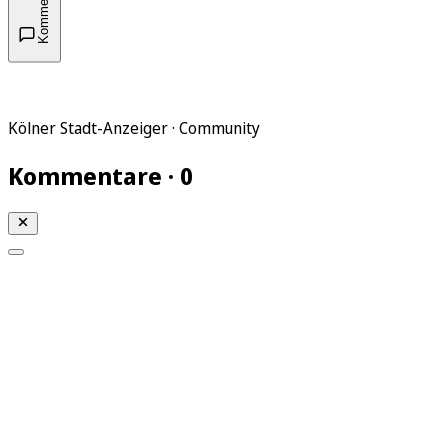
Kommentare
Kölner Stadt-Anzeiger · Community
Kommentare · 0
Mein KStA
Meine Artikel
Meine Region
Meine Newsletter
Mein KStA PLUS
Mein E-Paper