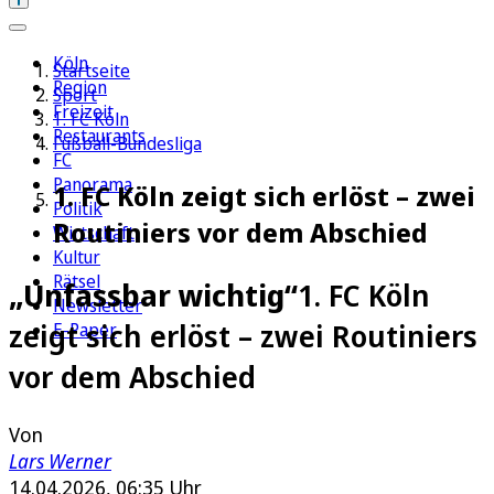
Köln
Startseite
Region
Sport
Freizeit
1. FC Köln
Restaurants
Fußball-Bundesliga
FC
Panorama
1. FC Köln zeigt sich erlöst – zwei
Politik
Routiniers vor dem Abschied
Wirtschaft
Kultur
Rätsel
„Unfassbar wichtig“
1. FC Köln
Newsletter
zeigt sich erlöst – zwei Routiniers
E-Paper
vor dem Abschied
Von
Lars Werner
14.04.2026, 06:35 Uhr