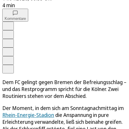
4 min
Kommentare
Auf Google bevorzugen
Anhören
Schrift
Merken
Drucken
Teilen
Dem FC gelingt gegen Bremen der Befreiungsschlag –
und das Restprogramm spricht für die Kölner. Zwei
Routiniers stehen vor dem Abschied.
Der Moment, in dem sich am Sonntagnachmittag im
Rhein-Energie-Stadion
die Anspannung in pure
Erleichterung verwandelte, ließ sich beinahe greifen.
Als der Schlusspfiff ertönte, fiel eine Last von den