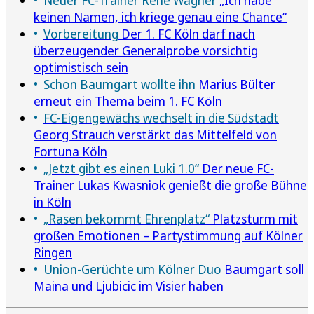
keinen Namen, ich kriege genau eine Chance“
Vorbereitung
Der 1. FC Köln darf nach
überzeugender Generalprobe vorsichtig
optimistisch sein
Schon Baumgart wollte ihn
Marius Bülter
erneut ein Thema beim 1. FC Köln
FC-Eigengewächs wechselt in die Südstadt
Georg Strauch verstärkt das Mittelfeld von
Fortuna Köln
„Jetzt gibt es einen Luki 1.0“
Der neue FC-
Trainer Lukas Kwasniok genießt die große Bühne
in Köln
„Rasen bekommt Ehrenplatz“
Platzsturm mit
großen Emotionen – Partystimmung auf Kölner
Ringen
Union-Gerüchte um Kölner Duo
Baumgart soll
Maina und Ljubicic im Visier haben