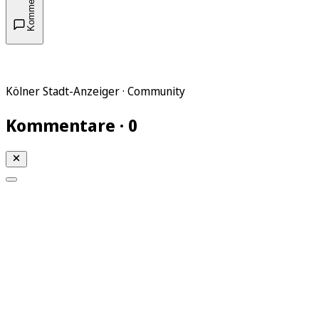
Kommentare
Kölner Stadt-Anzeiger · Community
Kommentare · 0
Mein KStA
Meine Artikel
Meine Region
Meine Newsletter
Mein KStA PLUS
Mein E-Paper