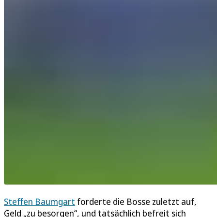
Steffen Baumgart
forderte die Bosse zuletzt auf,
Geld „zu besorgen“, und tatsächlich befreit sich