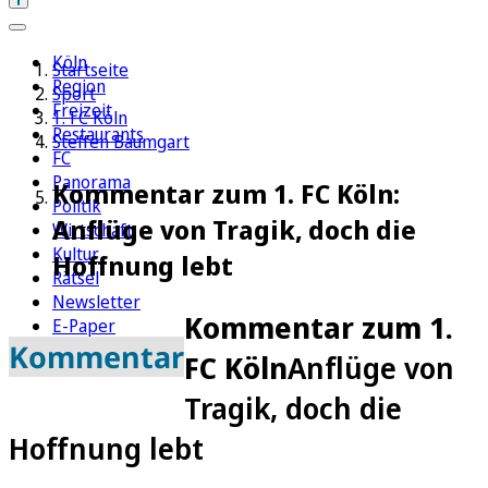
Köln
Startseite
Region
Sport
Freizeit
1. FC Köln
Restaurants
Steffen Baumgart
FC
Panorama
Kommentar zum 1. FC Köln:
Politik
Anflüge von Tragik, doch die
Wirtschaft
Kultur
Hoffnung lebt
Rätsel
Newsletter
Kommentar zum 1.
E-Paper
Kommentar
FC Köln
Anflüge von
Tragik, doch die
Hoffnung lebt