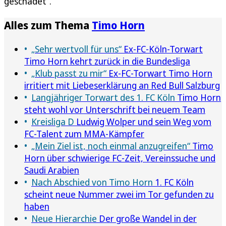
geschadet“.
Alles zum Thema
Timo Horn
„Sehr wertvoll für uns“
Ex-FC-Köln-Torwart
Timo Horn kehrt zurück in die Bundesliga
„Klub passt zu mir“
Ex-FC-Torwart Timo Horn
irritiert mit Liebeserklärung an Red Bull Salzburg
Langjähriger Torwart des 1. FC Köln
Timo Horn
steht wohl vor Unterschrift bei neuem Team
Kreisliga D
Ludwig Wolper und sein Weg vom
FC-Talent zum MMA-Kämpfer
„Mein Ziel ist, noch einmal anzugreifen“
Timo
Horn über schwierige FC-Zeit, Vereinssuche und
Saudi Arabien
Nach Abschied von Timo Horn
1. FC Köln
scheint neue Nummer zwei im Tor gefunden zu
haben
Neue Hierarchie
Der große Wandel in der