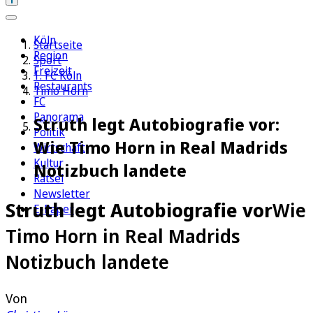
Köln
Startseite
Region
Sport
Freizeit
1. FC Köln
Restaurants
Timo Horn
FC
Panorama
Struth legt Autobiografie vor:
Politik
Wie Timo Horn in Real Madrids
Wirtschaft
Kultur
Notizbuch landete
Rätsel
Newsletter
Struth legt Autobiografie vor
Wie
E-Paper
Timo Horn in Real Madrids
Notizbuch landete
Von