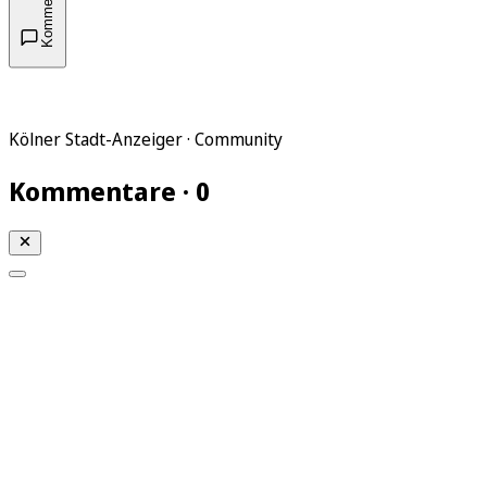
Kommentare
Kölner Stadt-Anzeiger · Community
Kommentare · 0
Mein KStA
Meine Artikel
Meine Region
Meine Newsletter
Mein KStA PLUS
Mein E-Paper