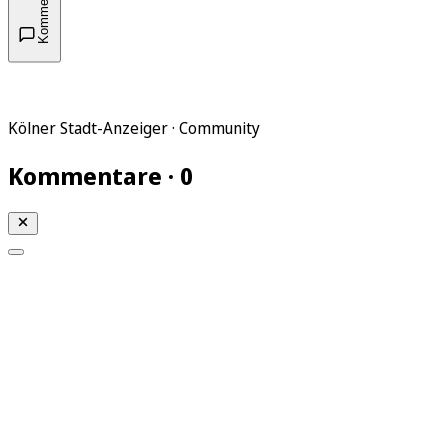
Kommentare
Kölner Stadt-Anzeiger · Community
Kommentare · 0
Mein KStA
Meine Artikel
Meine Region
Meine Newsletter
Mein KStA PLUS
Mein E-Paper