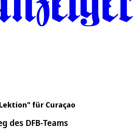
 Lektion" für Curaçao
ieg des DFB-Teams