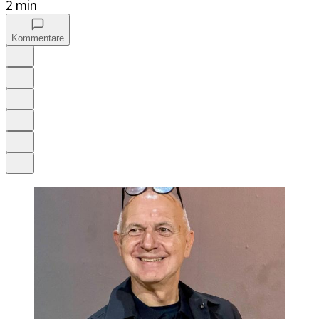
2 min
Kommentare
Auf Google bevorzugen
Anhören
Schrift
Merken
Drucken
Teilen