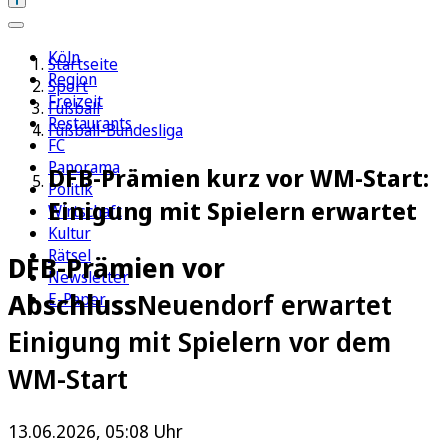
Köln
Startseite
Region
Sport
Freizeit
Fußball
Restaurants
Fußball-Bundesliga
FC
Panorama
DFB-Prämien kurz vor WM-Start:
Politik
Einigung mit Spielern erwartet
Wirtschaft
Kultur
Rätsel
DFB-Prämien vor
Newsletter
Abschluss
Neuendorf erwartet
E-Paper
Einigung mit Spielern vor dem
WM-Start
13.06.2026, 05:08 Uhr