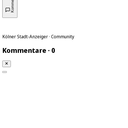
Kommentare
Kölner Stadt-Anzeiger · Community
Kommentare · 0
Mein KStA
Meine Artikel
Meine Region
Meine Newsletter
Mein KStA PLUS
Mein E-Paper