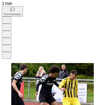
2 min
Kommentare
Auf Google bevorzugen
Anhören
Schrift
Merken
Drucken
Teilen