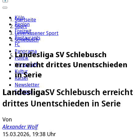
Köln
Startseite
Region
Sport
Freizeit
Leverkusener Sport
Restaurants
Schlebusch
FC
Panorama
Landesliga SV Schlebusch
Politik
erreicht drittes Unentschieden
Wirtschaft
Kultur
in Serie
Rätsel
Newsletter
Landesliga
SV Schlebusch erreicht
E-Paper
drittes Unentschieden in Serie
Von
Alexander Wolf
15.03.2026, 19:38 Uhr