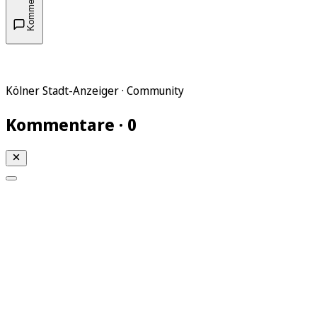
Kommentare
Kölner Stadt-Anzeiger · Community
Kommentare · 0
Mein KStA
Meine Artikel
Meine Region
Meine Newsletter
Mein KStA PLUS
Mein E-Paper