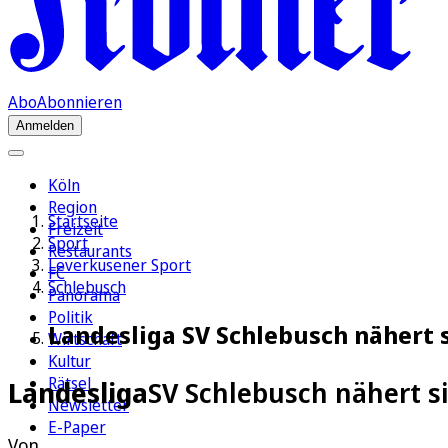
Abo
Abonnieren
Anmelden
Köln
Region
Startseite
Freizeit
Sport
Restaurants
Leverkusener Sport
FC
Schlebusch
Panorama
Politik
Landesliga SV Schlebusch nähert 
Wirtschaft
Kultur
Rätsel
Landesliga
SV Schlebusch nähert s
Newsletter
E-Paper
Von