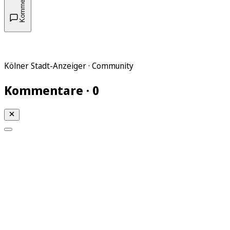
Kommentare
Kölner Stadt-Anzeiger · Community
Kommentare · 0
Mein KStA
Meine Artikel
Meine Region
Meine Newsletter
Mein KStA PLUS
Mein E-Paper