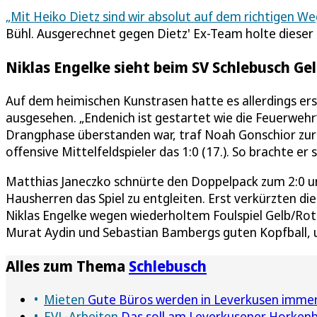
„Mit Heiko Dietz sind wir absolut auf dem richtigen We
Bühl. Ausgerechnet gegen Dietz' Ex-Team holte dieser 
Niklas Engelke sieht beim SV Schlebusch Ge
Auf dem heimischen Kunstrasen hatte es allerdings er
ausgesehen. „Endenich ist gestartet wie die Feuerwehr“
Drangphase überstanden war, traf Noah Gonschior zur
offensive Mittelfeldspieler das 1:0 (17.). So brachte er 
Matthias Janeczko schnürte den Doppelpack zum 2:0 un
Hausherren das Spiel zu entgleiten. Erst verkürzten die
Niklas Engelke wegen wiederholtem Foulspiel Gelb/Rot 
Murat Aydin und Sebastian Bambergs guten Kopfball, u
Alles zum Thema
Schlebusch
Mieten
Gute Büros werden in Leverkusen immer
EVL-Arbeiten
Das soll am Leverkusener Horkenb