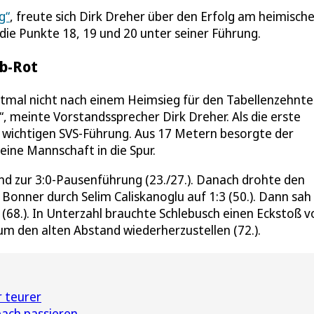
g“
, freute sich Dirk Dreher über den Erfolg am heimisch
die Punkte 18, 19 und 20 unter seiner Führung.
lb-Rot
stmal nicht nach einem Heimsieg für den Tabellenzehnt
, meinte Vorstandssprecher Dirk Dreher. Als die erste
 wichtigen SVS-Führung. Aus 17 Metern besorgte der
seine Mannschaft in die Spur.
d zur 3:0-Pausenführung (23./27.). Danach drohte den
 Bonner durch Selim Caliskanoglu auf 1:3 (50.). Dann sah
(68.). In Unterzahl brauchte Schlebusch einen Eckstoß v
m den alten Abstand wiederherzustellen (72.).
 teurer
ach passieren