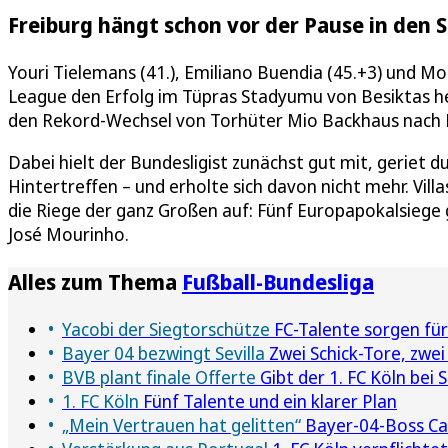
Freiburg hängt schon vor der Pause in den S
Youri Tielemans (41.), Emiliano Buendia (45.+3) und Mo
League den Erfolg im Tüpras Stadyumu von Besiktas her
den Rekord-Wechsel von Torhüter Mio Backhaus nach F
Dabei hielt der Bundesligist zunächst gut mit, geriet d
Hintertreffen – und erholte sich davon nicht mehr. Vill
die Riege der ganz Großen auf: Fünf Europapokalsiege 
José Mourinho.
Alles zum Thema
Fußball-Bundesliga
Yacobi der Siegtorschütze
FC-Talente sorgen für
Bayer 04 bezwingt Sevilla
Zwei Schick-Tore, zwei
BVB plant finale Offerte
Gibt der 1. FC Köln bei 
1. FC Köln
Fünf Talente und ein klarer Plan
„Mein Vertrauen hat gelitten“
Bayer-04-Boss Carr