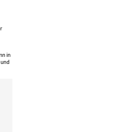
r
nn in
 und