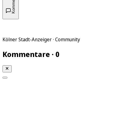
Kommentare
Kölner Stadt-Anzeiger · Community
Kommentare · 0
Mein KStA
Meine Artikel
Meine Region
Meine Newsletter
Mein KStA PLUS
Mein E-Paper