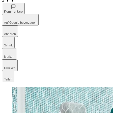
Kommentare
Auf Google bevorzugen
Anhören
Schrift
Merken
Drucken
Teilen