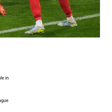
le in
eague