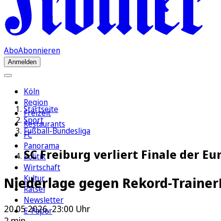
Abo
Abonnieren
Anmelden
Köln
Region
Startseite
Freizeit
Sport
Restaurants
Fußball-Bundesliga
FC
Panorama
SC Freiburg verliert Finale der E
Politik
Wirtschaft
Kultur
Niederlage gegen Rekord-Trainer
Rätsel
Newsletter
20.05.2026, 23:00 Uhr
E-Paper
2 min