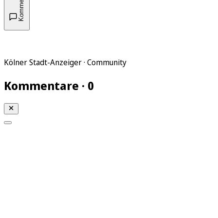
Kommentare
Kölner Stadt-Anzeiger · Community
Kommentare · 0
Mein KStA
Meine Artikel
Meine Region
Meine Newsletter
Mein KStA PLUS
Mein E-Paper