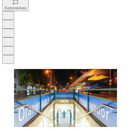
Kommentare
Auf Google bevorzugen
Anhören
Schrift
Merken
Drucken
Teilen