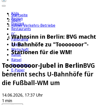
Köln
Startseite
Region
Sport
Freizeit
Kölner Verkehrs-Betriebe
Restaurants
FC
Wahnsinn in Berlin: BVG macht
Panorama
U-Bahnhöfe zu "Tooooooor"-
Politik
Wirtschaft
Stationen für die WM!
Kultur
Rätsel
Toooooooor-Jubel in Berlin
BVG
Newsletter
E-Paper
benennt sechs U-Bahnhöfe für
die Fußball-WM um
14.06.2026, 17:37 Uhr
1 min