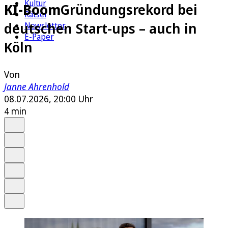
Kultur
KI-Boom
Gründungsrekord bei
Rätsel
deutschen Start-ups – auch in
Newsletter
E-Paper
Köln
Von
Janne Ahrenhold
08.07.2026, 20:00 Uhr
4 min
Auf Google bevorzugen
Anhören
Schrift
Merken
Drucken
Teilen