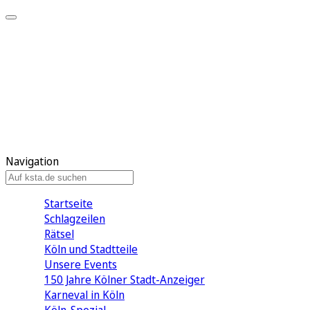
Mein KStA
Meine Artikel
Meine Region
Meine Newsletter
Mein KStA PLUS
Mein E-Paper
Navigation
Startseite
Schlagzeilen
Rätsel
Köln und Stadtteile
Unsere Events
150 Jahre Kölner Stadt-Anzeiger
Karneval in Köln