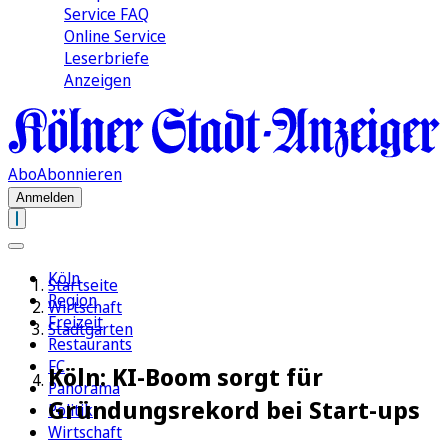
Service FAQ
Online Service
Leserbriefe
Anzeigen
Abo
Abonnieren
Anmelden
Köln
Startseite
Region
Wirtschaft
Freizeit
Stadtgarten
Restaurants
FC
Köln: KI-Boom sorgt für
Panorama
Gründungsrekord bei Start-ups
Politik
Wirtschaft