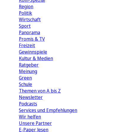
Köln-Spezial
Region
Politik
Wirtschaft
Sport
Panorama
Promis & TV
Freizeit
Gewinnspiele
Kultur & Medien
Ratgeber
Meinung
Green
Schule
Themen von A bis Z
Newsletter
Podcasts
Services und Empfehlungen
Wir helfen
Unsere Partner
E-Paper lesen