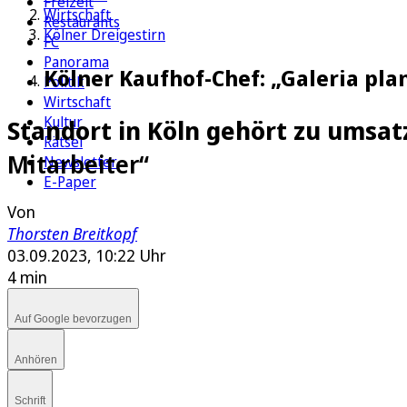
Freizeit
Wirtschaft
Restaurants
Kölner Dreigestirn
FC
Panorama
Kölner Kaufhof-Chef: „Galeria pla
Politik
Wirtschaft
Kultur
Standort in Köln gehört zu umsatz
Rätsel
Mitarbeiter“
Newsletter
E-Paper
Von
Thorsten Breitkopf
03.09.2023, 10:22 Uhr
4 min
Auf Google bevorzugen
Anhören
Schrift