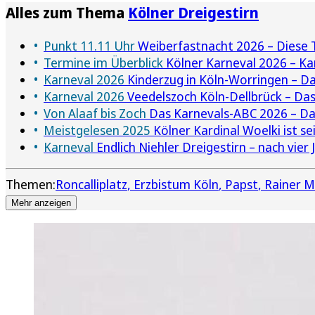
Alles zum Thema
Kölner Dreigestirn
Punkt 11.11 Uhr
Weiberfastnacht 2026 – Diese T
Termine im Überblick
Kölner Karneval 2026 – Ka
Karneval 2026
Kinderzug in Köln-Worringen – Da
Karneval 2026
Veedelszoch Köln-Dellbrück – Das
Von Alaaf bis Zoch
Das Karnevals-ABC 2026 – Das
Meistgelesen 2025
Kölner Kardinal Woelki ist se
Karneval
Endlich Niehler Dreigestirn – nach vier
Themen:
Roncalliplatz
Erzbistum Köln
Papst
Rainer M
Mehr anzeigen