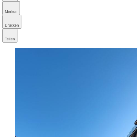
Merken
Drucken
Teilen