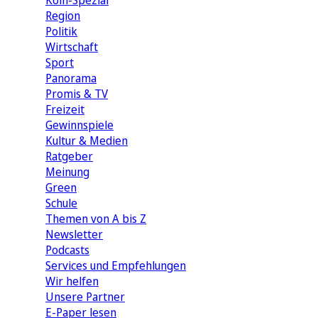
Köln-Spezial
Region
Politik
Wirtschaft
Sport
Panorama
Promis & TV
Freizeit
Gewinnspiele
Kultur & Medien
Ratgeber
Meinung
Green
Schule
Themen von A bis Z
Newsletter
Podcasts
Services und Empfehlungen
Wir helfen
Unsere Partner
E-Paper lesen