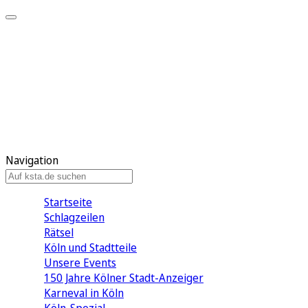
Mein KStA
Meine Artikel
Meine Region
Meine Newsletter
Mein KStA PLUS
Mein E-Paper
Navigation
Startseite
Schlagzeilen
Rätsel
Köln und Stadtteile
Unsere Events
150 Jahre Kölner Stadt-Anzeiger
Karneval in Köln